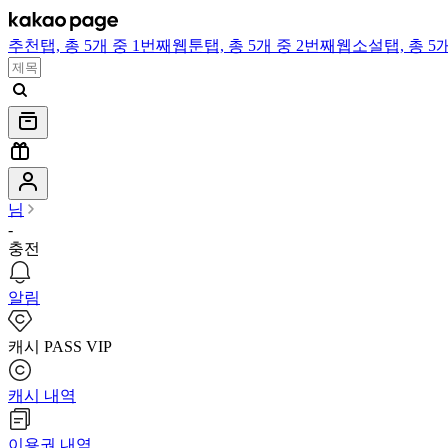
추천
탭,
총 5개 중 1번째
웹툰
탭,
총 5개 중 2번째
웹소설
탭,
총 5
님
-
충전
알림
캐시 PASS VIP
캐시 내역
이용권 내역