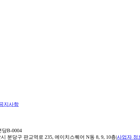
공지사항
당B-0004
 분당구 판교역로 235, 에이치스퀘어 N동 8, 9, 10층
|
사업자 정