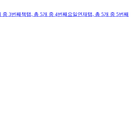
개 중 3번째
책
탭,
총 5개 중 4번째
요일연재
탭,
총 5개 중 5번째