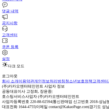
댓글 내역
공지사항
고객센터
쿠폰 등록
설정
다크 모드
로그아웃
회사 소개
이용약관
개인정보처리방침
청소년보호정책
고객센터
(주)카카오엔터테인먼트 사업자 정보
공동대표이사 고정희, 장윤중
|
호스팅서비스사업자 (주)카카오엔터테인먼트
사업자등록번호 220-88-02594
|
통신판매업 신고번호 2018-성남분
대표전화 1644-4755
|
이메일 contact@KakaoPage.com
|
경기도 성남시