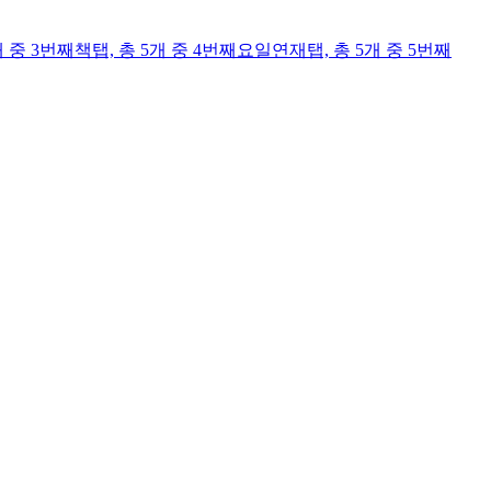
개 중 3번째
책
탭,
총 5개 중 4번째
요일연재
탭,
총 5개 중 5번째