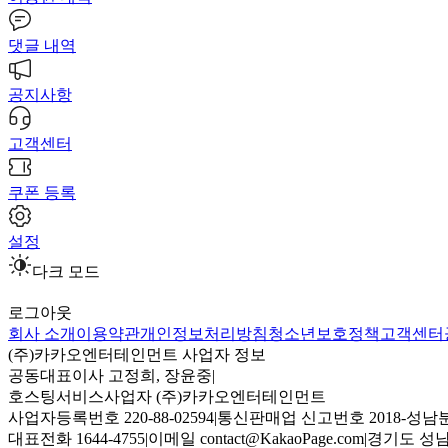
댓글 내역
공지사항
고객센터
쿠폰 등록
설정
다크 모드
로그아웃
회사 소개
이용약관
개인정보처리방침
청소년보호정책
고객센터
(주)카카오엔터테인먼트 사업자 정보
공동대표이사 고정희, 장윤중
|
호스팅서비스사업자 (주)카카오엔터테인먼트
사업자등록번호 220-88-02594
|
통신판매업 신고번호 2018-성남분
대표전화 1644-4755
|
이메일 contact@KakaoPage.com
|
경기도 성남시