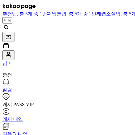
추천
탭,
총 5개 중 1번째
웹툰
탭,
총 5개 중 2번째
웹소설
탭,
총 5
님
-
충전
알림
캐시 PASS VIP
캐시 내역
이용권 내역