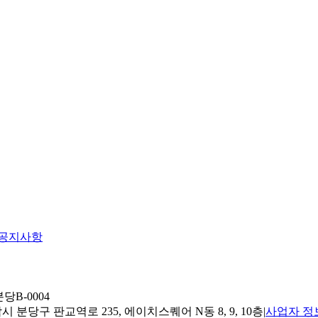
공지사항
당B-0004
 분당구 판교역로 235, 에이치스퀘어 N동 8, 9, 10층
|
사업자 정