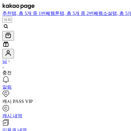
추천
탭,
총 5개 중 1번째
웹툰
탭,
총 5개 중 2번째
웹소설
탭,
총 5
님
-
충전
알림
캐시 PASS VIP
캐시 내역
이용권 내역