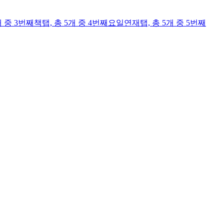
개 중 3번째
책
탭,
총 5개 중 4번째
요일연재
탭,
총 5개 중 5번째