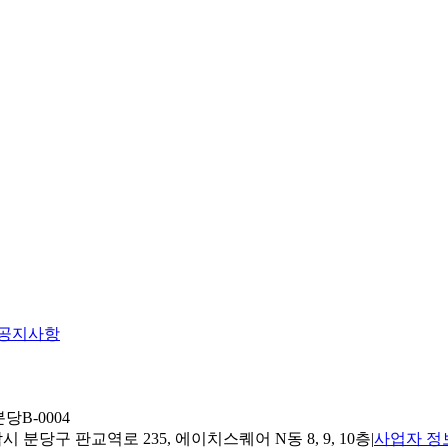
공지사항
당B-0004
 분당구 판교역로 235, 에이치스퀘어 N동 8, 9, 10층
|
사업자 정