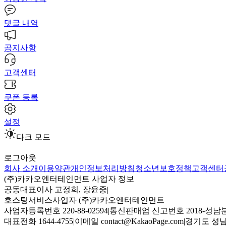
댓글 내역
공지사항
고객센터
쿠폰 등록
설정
다크 모드
로그아웃
회사 소개
이용약관
개인정보처리방침
청소년보호정책
고객센터
(주)카카오엔터테인먼트 사업자 정보
공동대표이사 고정희, 장윤중
|
호스팅서비스사업자 (주)카카오엔터테인먼트
사업자등록번호 220-88-02594
|
통신판매업 신고번호 2018-성남분
대표전화 1644-4755
|
이메일 contact@KakaoPage.com
|
경기도 성남시