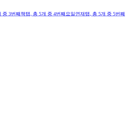
개 중 3번째
책
탭,
총 5개 중 4번째
요일연재
탭,
총 5개 중 5번째