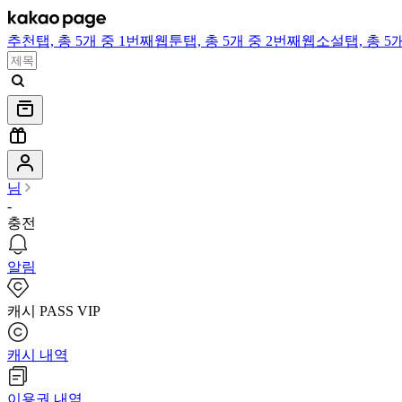
추천
탭,
총 5개 중 1번째
웹툰
탭,
총 5개 중 2번째
웹소설
탭,
총 5
님
-
충전
알림
캐시 PASS VIP
캐시 내역
이용권 내역