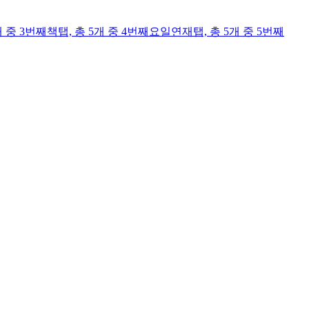
개 중 3번째
책
탭,
총 5개 중 4번째
요일연재
탭,
총 5개 중 5번째