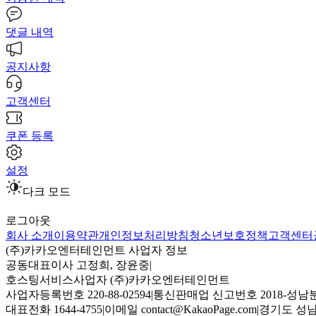
댓글 내역
공지사항
고객센터
쿠폰 등록
설정
다크 모드
로그아웃
회사 소개
이용약관
개인정보처리방침
청소년보호정책
고객센터
(주)카카오엔터테인먼트 사업자 정보
공동대표이사 고정희, 장윤중
|
호스팅서비스사업자 (주)카카오엔터테인먼트
사업자등록번호 220-88-02594
|
통신판매업 신고번호 2018-성남분
대표전화 1644-4755
|
이메일 contact@KakaoPage.com
|
경기도 성남시