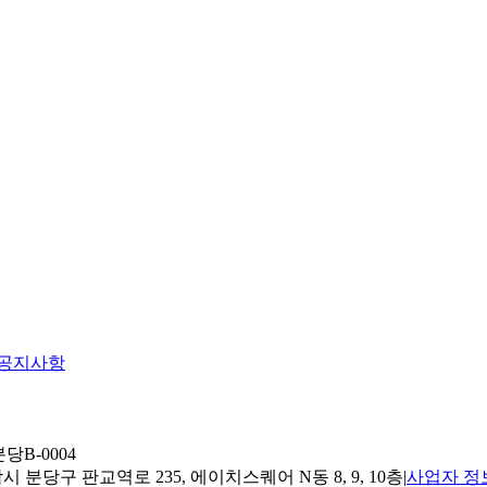
공지사항
당B-0004
 분당구 판교역로 235, 에이치스퀘어 N동 8, 9, 10층
|
사업자 정