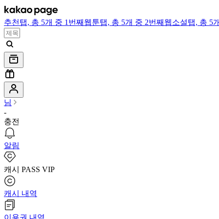
추천
탭,
총 5개 중 1번째
웹툰
탭,
총 5개 중 2번째
웹소설
탭,
총 5
님
-
충전
알림
캐시 PASS VIP
캐시 내역
이용권 내역