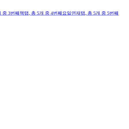
개 중 3번째
책
탭,
총 5개 중 4번째
요일연재
탭,
총 5개 중 5번째