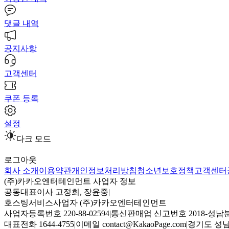
댓글 내역
공지사항
고객센터
쿠폰 등록
설정
다크 모드
로그아웃
회사 소개
이용약관
개인정보처리방침
청소년보호정책
고객센터
(주)카카오엔터테인먼트 사업자 정보
공동대표이사 고정희, 장윤중
|
호스팅서비스사업자 (주)카카오엔터테인먼트
사업자등록번호 220-88-02594
|
통신판매업 신고번호 2018-성남분
대표전화 1644-4755
|
이메일 contact@KakaoPage.com
|
경기도 성남시