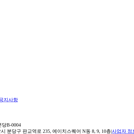
공지사항
당B-0004
 분당구 판교역로 235, 에이치스퀘어 N동 8, 9, 10층
|
사업자 정