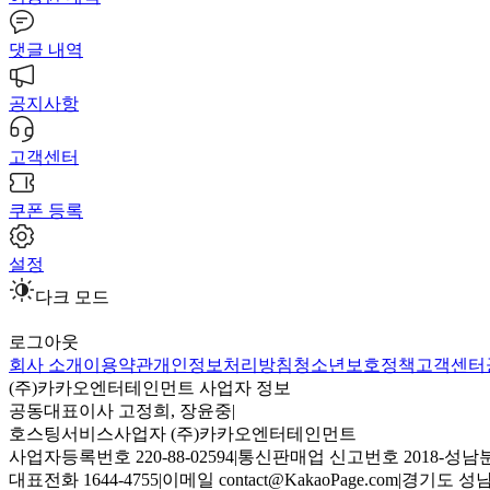
댓글 내역
공지사항
고객센터
쿠폰 등록
설정
다크 모드
로그아웃
회사 소개
이용약관
개인정보처리방침
청소년보호정책
고객센터
(주)카카오엔터테인먼트 사업자 정보
공동대표이사 고정희, 장윤중
|
호스팅서비스사업자 (주)카카오엔터테인먼트
사업자등록번호 220-88-02594
|
통신판매업 신고번호 2018-성남분
대표전화 1644-4755
|
이메일 contact@KakaoPage.com
|
경기도 성남시