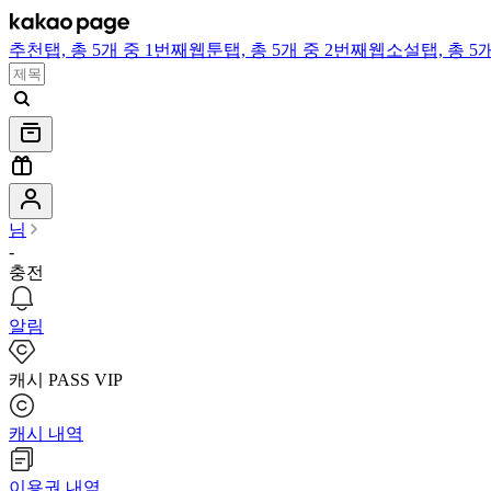
추천
탭,
총 5개 중 1번째
웹툰
탭,
총 5개 중 2번째
웹소설
탭,
총 5
님
-
충전
알림
캐시 PASS VIP
캐시 내역
이용권 내역