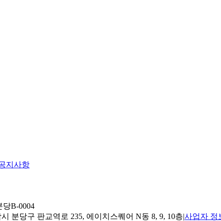
공지사항
당B-0004
 분당구 판교역로 235, 에이치스퀘어 N동 8, 9, 10층
|
사업자 정