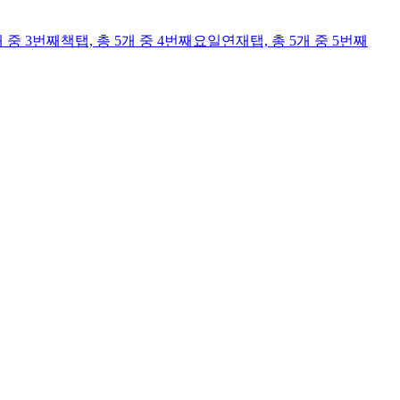
개 중 3번째
책
탭,
총 5개 중 4번째
요일연재
탭,
총 5개 중 5번째