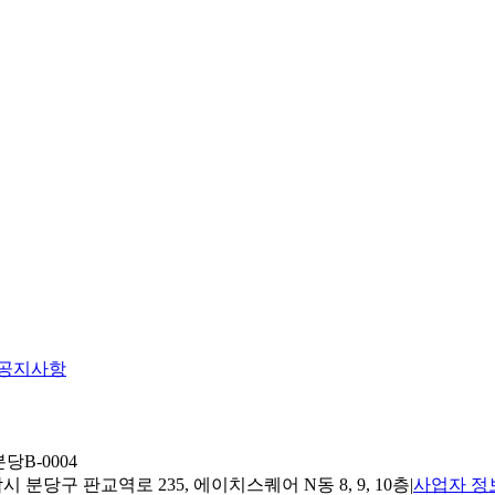
공지사항
당B-0004
 분당구 판교역로 235, 에이치스퀘어 N동 8, 9, 10층
|
사업자 정