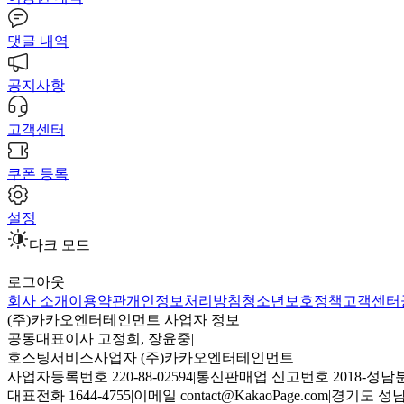
댓글 내역
공지사항
고객센터
쿠폰 등록
설정
다크 모드
로그아웃
회사 소개
이용약관
개인정보처리방침
청소년보호정책
고객센터
(주)카카오엔터테인먼트 사업자 정보
공동대표이사 고정희, 장윤중
|
호스팅서비스사업자 (주)카카오엔터테인먼트
사업자등록번호 220-88-02594
|
통신판매업 신고번호 2018-성남분
대표전화 1644-4755
|
이메일 contact@KakaoPage.com
|
경기도 성남시