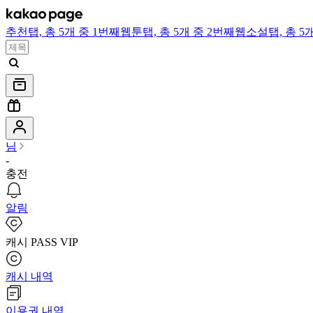
추천
탭,
총 5개 중 1번째
웹툰
탭,
총 5개 중 2번째
웹소설
탭,
총 5
님
-
충전
알림
캐시 PASS VIP
캐시 내역
이용권 내역