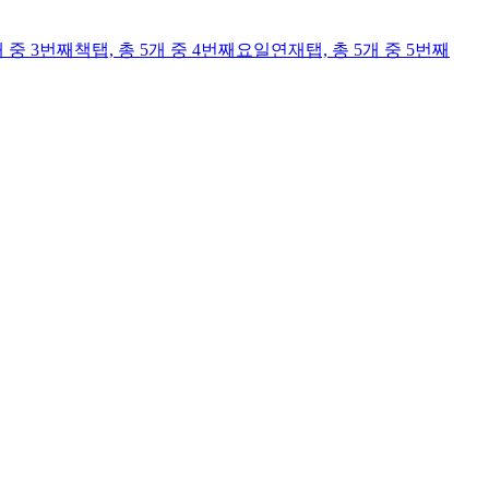
개 중 3번째
책
탭,
총 5개 중 4번째
요일연재
탭,
총 5개 중 5번째