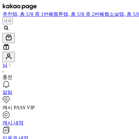
추천
탭,
총 5개 중 1번째
웹툰
탭,
총 5개 중 2번째
웹소설
탭,
총 5
님
-
충전
알림
캐시 PASS VIP
캐시 내역
이용권 내역