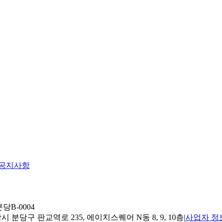
공지사항
당B-0004
 분당구 판교역로 235, 에이치스퀘어 N동 8, 9, 10층
|
사업자 정