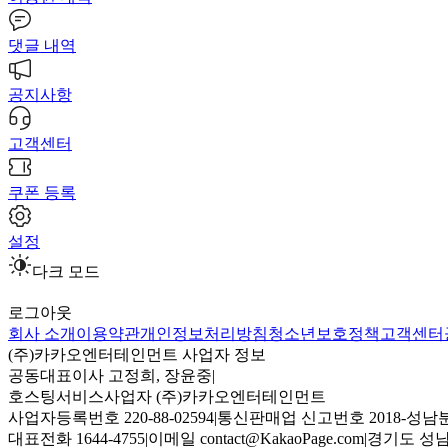
댓글 내역
공지사항
고객센터
쿠폰 등록
설정
다크 모드
로그아웃
회사 소개
이용약관
개인정보처리방침
청소년보호정책
고객센터
(주)카카오엔터테인먼트 사업자 정보
공동대표이사 고정희, 장윤중
|
호스팅서비스사업자 (주)카카오엔터테인먼트
사업자등록번호 220-88-02594
|
통신판매업 신고번호 2018-성남분
대표전화 1644-4755
|
이메일 contact@KakaoPage.com
|
경기도 성남시