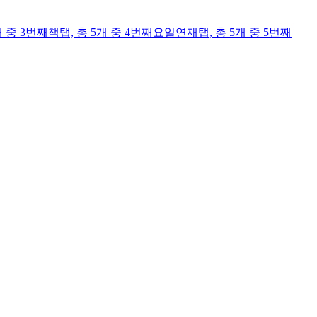
개 중 3번째
책
탭,
총 5개 중 4번째
요일연재
탭,
총 5개 중 5번째