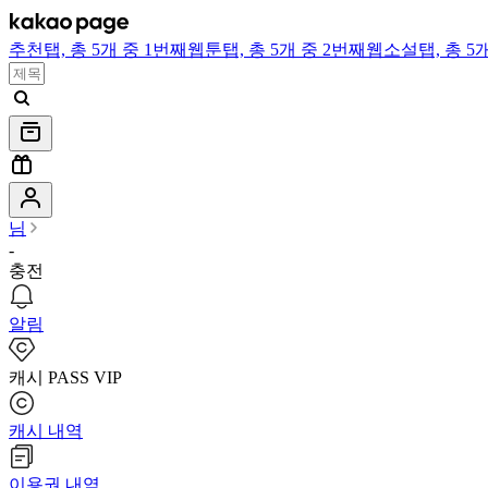
추천
탭,
총 5개 중 1번째
웹툰
탭,
총 5개 중 2번째
웹소설
탭,
총 5
님
-
충전
알림
캐시 PASS VIP
캐시 내역
이용권 내역