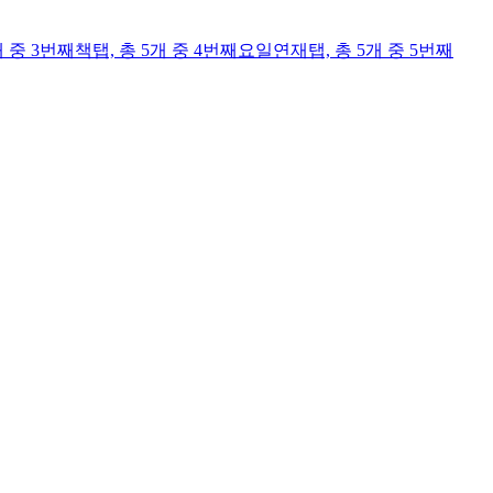
개 중 3번째
책
탭,
총 5개 중 4번째
요일연재
탭,
총 5개 중 5번째