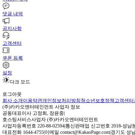
댓글 내역
공지사항
고객센터
쿠폰 등록
설정
다크 모드
로그아웃
회사 소개
이용약관
개인정보처리방침
청소년보호정책
고객센터
(주)카카오엔터테인먼트 사업자 정보
공동대표이사 고정희, 장윤중
|
호스팅서비스사업자 (주)카카오엔터테인먼트
사업자등록번호 220-88-02594
|
통신판매업 신고번호 2018-성남분
대표전화 1644-4755
|
이메일 contact@KakaoPage.com
|
경기도 성남시