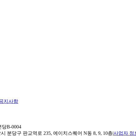
공지사항
당B-0004
 분당구 판교역로 235, 에이치스퀘어 N동 8, 9, 10층
|
사업자 정