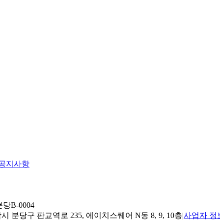
공지사항
당B-0004
 분당구 판교역로 235, 에이치스퀘어 N동 8, 9, 10층
|
사업자 정