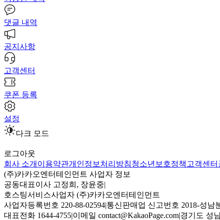
댓글 내역
공지사항
고객센터
쿠폰 등록
설정
다크 모드
로그아웃
회사 소개
이용약관
개인정보처리방침
청소년보호정책
고객센터
(주)카카오엔터테인먼트 사업자 정보
공동대표이사 고정희, 장윤중
|
호스팅서비스사업자 (주)카카오엔터테인먼트
사업자등록번호 220-88-02594
|
통신판매업 신고번호 2018-성남분
대표전화 1644-4755
|
이메일 contact@KakaoPage.com
|
경기도 성남시