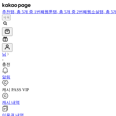
추천
탭,
총 5개 중 1번째
웹툰
탭,
총 5개 중 2번째
웹소설
탭,
총 5
님
-
충전
알림
캐시 PASS VIP
캐시 내역
이용권 내역