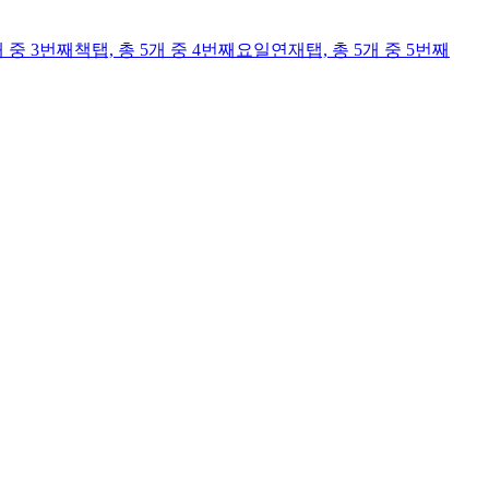
개 중 3번째
책
탭,
총 5개 중 4번째
요일연재
탭,
총 5개 중 5번째