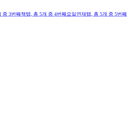
개 중 3번째
책
탭,
총 5개 중 4번째
요일연재
탭,
총 5개 중 5번째