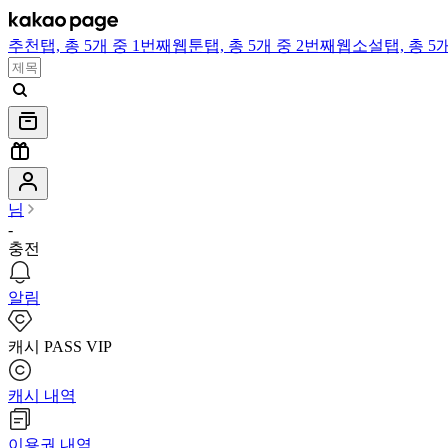
추천
탭,
총 5개 중 1번째
웹툰
탭,
총 5개 중 2번째
웹소설
탭,
총 5
님
-
충전
알림
캐시 PASS VIP
캐시 내역
이용권 내역