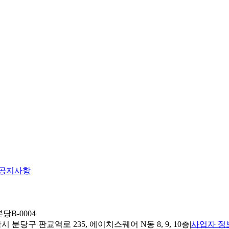
공지사항
당B-0004
 분당구 판교역로 235, 에이치스퀘어 N동 8, 9, 10층
|
사업자 정