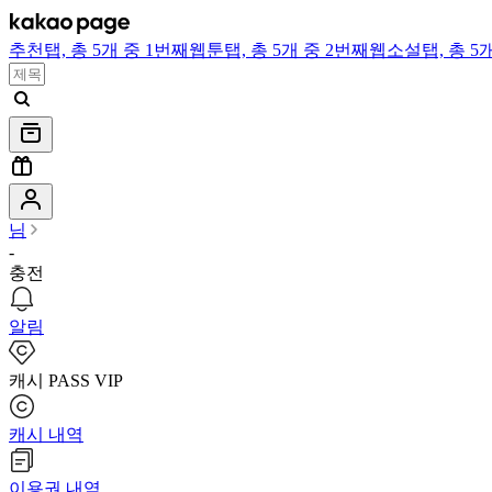
추천
탭,
총 5개 중 1번째
웹툰
탭,
총 5개 중 2번째
웹소설
탭,
총 5
님
-
충전
알림
캐시 PASS VIP
캐시 내역
이용권 내역