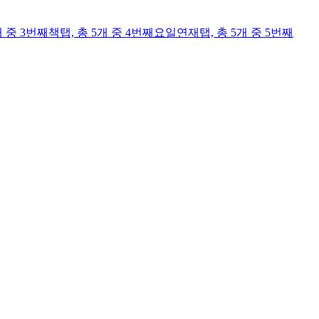
개 중 3번째
책
탭,
총 5개 중 4번째
요일연재
탭,
총 5개 중 5번째