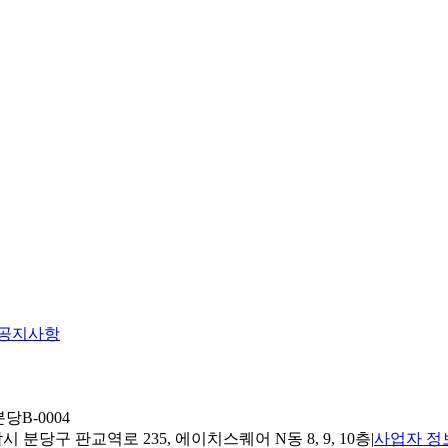
공지사항
당B-0004
 분당구 판교역로 235, 에이치스퀘어 N동 8, 9, 10층
|
사업자 정