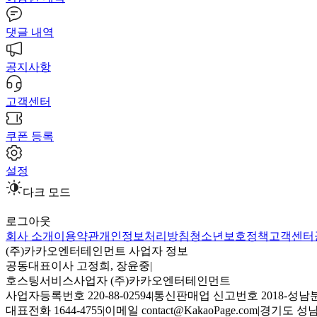
댓글 내역
공지사항
고객센터
쿠폰 등록
설정
다크 모드
로그아웃
회사 소개
이용약관
개인정보처리방침
청소년보호정책
고객센터
(주)카카오엔터테인먼트 사업자 정보
공동대표이사 고정희, 장윤중
|
호스팅서비스사업자 (주)카카오엔터테인먼트
사업자등록번호 220-88-02594
|
통신판매업 신고번호 2018-성남분
대표전화 1644-4755
|
이메일 contact@KakaoPage.com
|
경기도 성남시