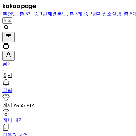
추천
탭,
총 5개 중 1번째
웹툰
탭,
총 5개 중 2번째
웹소설
탭,
총 5
님
-
충전
알림
캐시 PASS VIP
캐시 내역
이용권 내역