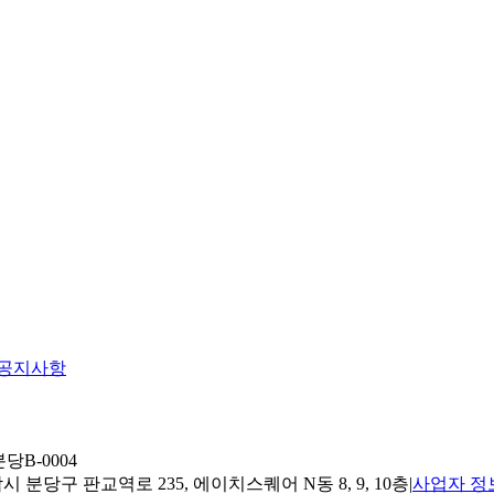
공지사항
당B-0004
 분당구 판교역로 235, 에이치스퀘어 N동 8, 9, 10층
|
사업자 정