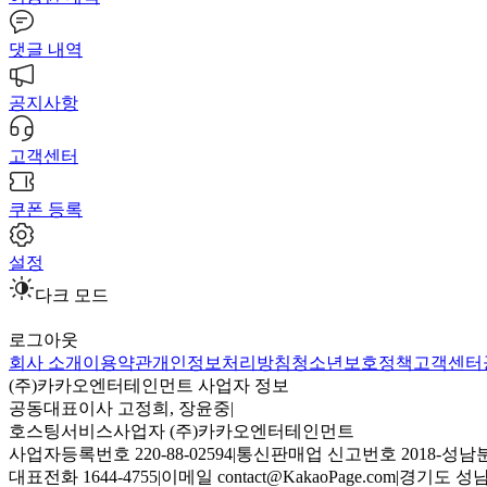
댓글 내역
공지사항
고객센터
쿠폰 등록
설정
다크 모드
로그아웃
회사 소개
이용약관
개인정보처리방침
청소년보호정책
고객센터
(주)카카오엔터테인먼트 사업자 정보
공동대표이사 고정희, 장윤중
|
호스팅서비스사업자 (주)카카오엔터테인먼트
사업자등록번호 220-88-02594
|
통신판매업 신고번호 2018-성남분
대표전화 1644-4755
|
이메일 contact@KakaoPage.com
|
경기도 성남시