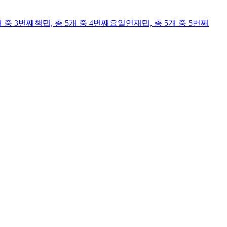
개 중 3번째
책
탭,
총 5개 중 4번째
요일연재
탭,
총 5개 중 5번째