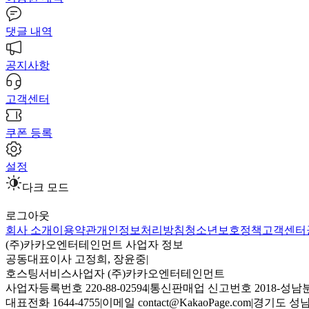
댓글 내역
공지사항
고객센터
쿠폰 등록
설정
다크 모드
로그아웃
회사 소개
이용약관
개인정보처리방침
청소년보호정책
고객센터
(주)카카오엔터테인먼트 사업자 정보
공동대표이사 고정희, 장윤중
|
호스팅서비스사업자 (주)카카오엔터테인먼트
사업자등록번호 220-88-02594
|
통신판매업 신고번호 2018-성남분
대표전화 1644-4755
|
이메일 contact@KakaoPage.com
|
경기도 성남시