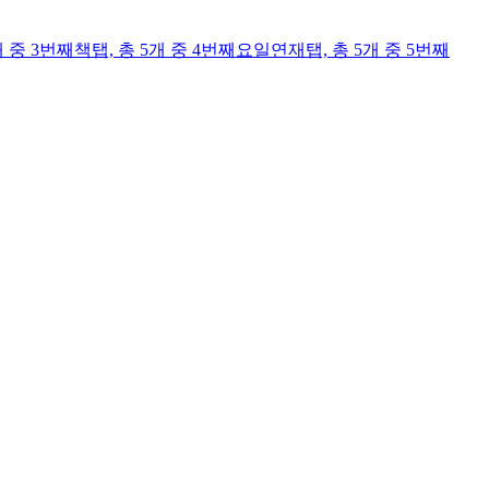
개 중 3번째
책
탭,
총 5개 중 4번째
요일연재
탭,
총 5개 중 5번째