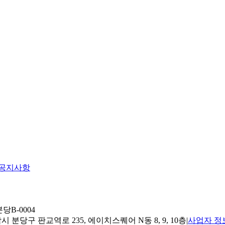
공지사항
당B-0004
 분당구 판교역로 235, 에이치스퀘어 N동 8, 9, 10층
|
사업자 정