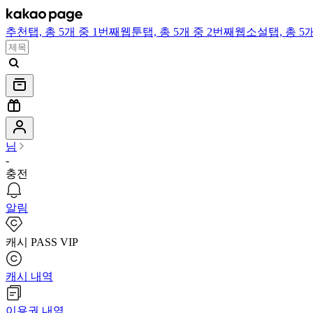
추천
탭,
총 5개 중 1번째
웹툰
탭,
총 5개 중 2번째
웹소설
탭,
총 5
님
-
충전
알림
캐시 PASS VIP
캐시 내역
이용권 내역