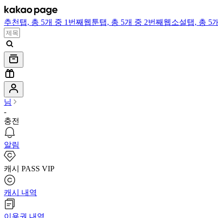
추천
탭,
총 5개 중 1번째
웹툰
탭,
총 5개 중 2번째
웹소설
탭,
총 5
님
-
충전
알림
캐시 PASS VIP
캐시 내역
이용권 내역