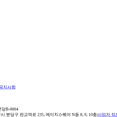
공지사항
당B-0004
 분당구 판교역로 235, 에이치스퀘어 N동 8, 9, 10층
|
사업자 정