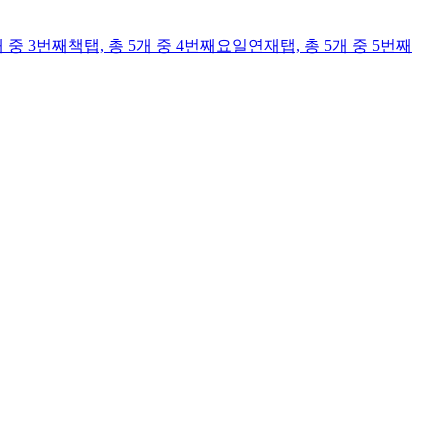
개 중 3번째
책
탭,
총 5개 중 4번째
요일연재
탭,
총 5개 중 5번째