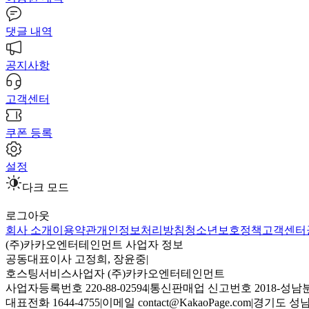
댓글 내역
공지사항
고객센터
쿠폰 등록
설정
다크 모드
로그아웃
회사 소개
이용약관
개인정보처리방침
청소년보호정책
고객센터
(주)카카오엔터테인먼트 사업자 정보
공동대표이사 고정희, 장윤중
|
호스팅서비스사업자 (주)카카오엔터테인먼트
사업자등록번호 220-88-02594
|
통신판매업 신고번호 2018-성남분
대표전화 1644-4755
|
이메일 contact@KakaoPage.com
|
경기도 성남시