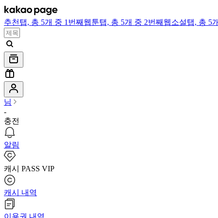
추천
탭,
총 5개 중 1번째
웹툰
탭,
총 5개 중 2번째
웹소설
탭,
총 5
님
-
충전
알림
캐시 PASS VIP
캐시 내역
이용권 내역