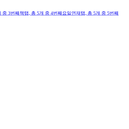
개 중 3번째
책
탭,
총 5개 중 4번째
요일연재
탭,
총 5개 중 5번째