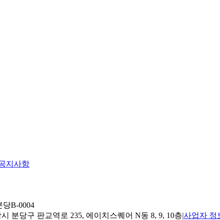
공지사항
당B-0004
 분당구 판교역로 235, 에이치스퀘어 N동 8, 9, 10층
|
사업자 정