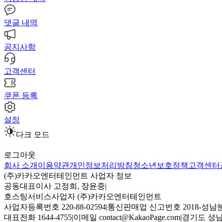
댓글 내역
공지사항
고객센터
쿠폰 등록
설정
다크 모드
로그아웃
회사 소개
이용약관
개인정보처리방침
청소년보호정책
고객센터
(주)카카오엔터테인먼트 사업자 정보
공동대표이사 고정희, 장윤중
|
호스팅서비스사업자 (주)카카오엔터테인먼트
사업자등록번호 220-88-02594
|
통신판매업 신고번호 2018-성남분
대표전화 1644-4755
|
이메일 contact@KakaoPage.com
|
경기도 성남시