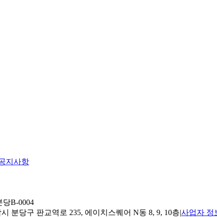
공지사항
당B-0004
 분당구 판교역로 235, 에이치스퀘어 N동 8, 9, 10층
|
사업자 정