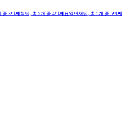
개 중 3번째
책
탭,
총 5개 중 4번째
요일연재
탭,
총 5개 중 5번째