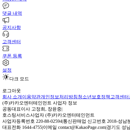
댓글 내역
공지사항
고객센터
쿠폰 등록
설정
다크 모드
로그아웃
회사 소개
이용약관
개인정보처리방침
청소년보호정책
고객센터
(주)카카오엔터테인먼트 사업자 정보
공동대표이사 고정희, 장윤중
|
호스팅서비스사업자 (주)카카오엔터테인먼트
사업자등록번호 220-88-02594
|
통신판매업 신고번호 2018-성남분
대표전화 1644-4755
|
이메일 contact@KakaoPage.com
|
경기도 성남시