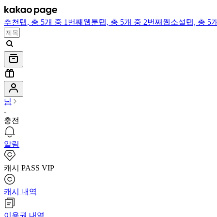
추천
탭,
총 5개 중 1번째
웹툰
탭,
총 5개 중 2번째
웹소설
탭,
총 5
님
-
충전
알림
캐시 PASS VIP
캐시 내역
이용권 내역