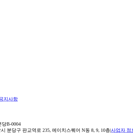
공지사항
당B-0004
 분당구 판교역로 235, 에이치스퀘어 N동 8, 9, 10층
|
사업자 정