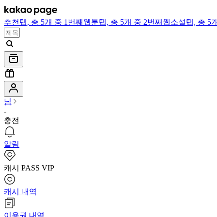
추천
탭,
총 5개 중 1번째
웹툰
탭,
총 5개 중 2번째
웹소설
탭,
총 5
님
-
충전
알림
캐시 PASS VIP
캐시 내역
이용권 내역