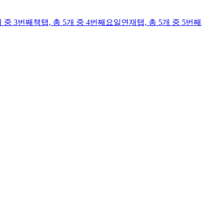
개 중 3번째
책
탭,
총 5개 중 4번째
요일연재
탭,
총 5개 중 5번째