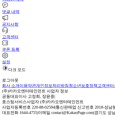
댓글 내역
공지사항
고객센터
쿠폰 등록
설정
다크 모드
로그아웃
회사 소개
이용약관
개인정보처리방침
청소년보호정책
고객센터
(주)카카오엔터테인먼트 사업자 정보
공동대표이사 고정희, 장윤중
|
호스팅서비스사업자 (주)카카오엔터테인먼트
사업자등록번호 220-88-02594
|
통신판매업 신고번호 2018-성남분
대표전화 1644-4755
|
이메일 contact@KakaoPage.com
|
경기도 성남시