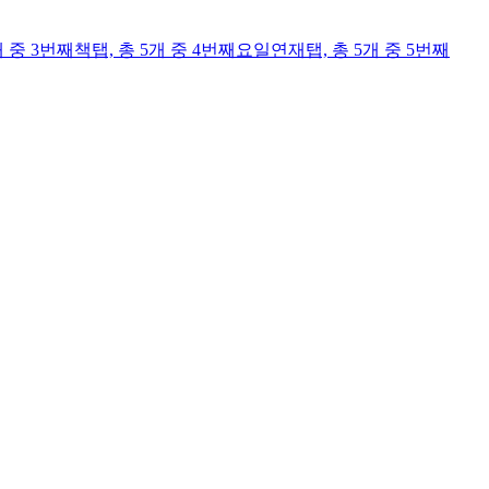
개 중 3번째
책
탭,
총 5개 중 4번째
요일연재
탭,
총 5개 중 5번째