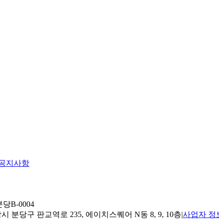
공지사항
당B-0004
 분당구 판교역로 235, 에이치스퀘어 N동 8, 9, 10층
|
사업자 정