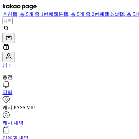
추천
탭,
총 5개 중 1번째
웹툰
탭,
총 5개 중 2번째
웹소설
탭,
총 5
님
-
충전
알림
캐시 PASS VIP
캐시 내역
이용권 내역