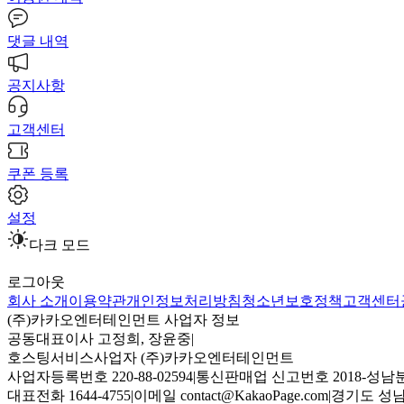
댓글 내역
공지사항
고객센터
쿠폰 등록
설정
다크 모드
로그아웃
회사 소개
이용약관
개인정보처리방침
청소년보호정책
고객센터
(주)카카오엔터테인먼트 사업자 정보
공동대표이사 고정희, 장윤중
|
호스팅서비스사업자 (주)카카오엔터테인먼트
사업자등록번호 220-88-02594
|
통신판매업 신고번호 2018-성남분
대표전화 1644-4755
|
이메일 contact@KakaoPage.com
|
경기도 성남시