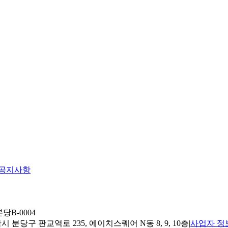
공지사항
당B-0004
 분당구 판교역로 235, 에이치스퀘어 N동 8, 9, 10층
|
사업자 정