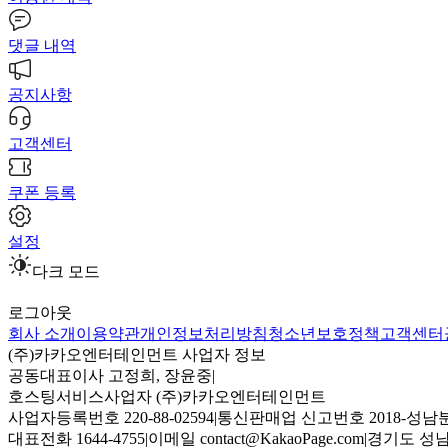
댓글 내역
공지사항
고객센터
쿠폰 등록
설정
다크 모드
로그아웃
회사 소개
이용약관
개인정보처리방침
청소년보호정책
고객센터
(주)카카오엔터테인먼트 사업자 정보
공동대표이사 고정희, 장윤중
|
호스팅서비스사업자 (주)카카오엔터테인먼트
사업자등록번호 220-88-02594
|
통신판매업 신고번호 2018-성남분
대표전화 1644-4755
|
이메일 contact@KakaoPage.com
|
경기도 성남시