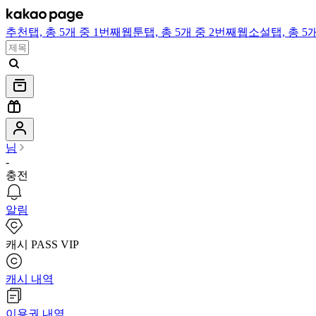
추천
탭,
총 5개 중 1번째
웹툰
탭,
총 5개 중 2번째
웹소설
탭,
총 5
님
-
충전
알림
캐시 PASS VIP
캐시 내역
이용권 내역