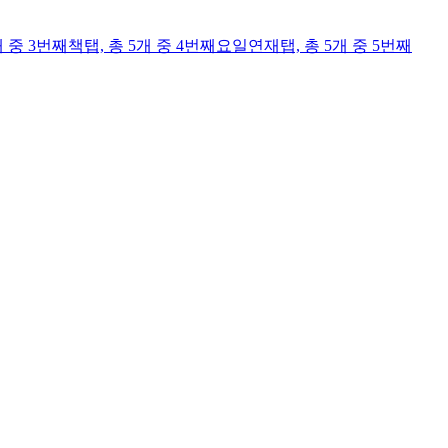
개 중 3번째
책
탭,
총 5개 중 4번째
요일연재
탭,
총 5개 중 5번째