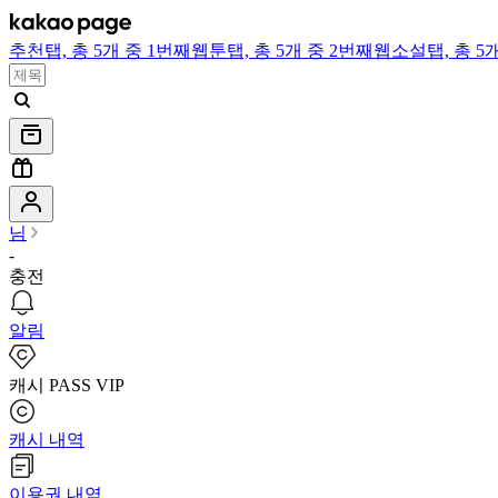
추천
탭,
총 5개 중 1번째
웹툰
탭,
총 5개 중 2번째
웹소설
탭,
총 5
님
-
충전
알림
캐시 PASS VIP
캐시 내역
이용권 내역