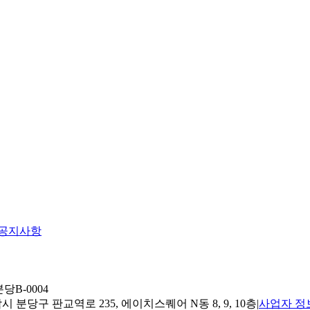
공지사항
당B-0004
 분당구 판교역로 235, 에이치스퀘어 N동 8, 9, 10층
|
사업자 정