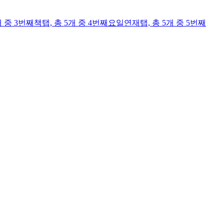
개 중 3번째
책
탭,
총 5개 중 4번째
요일연재
탭,
총 5개 중 5번째