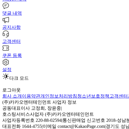
댓글 내역
공지사항
고객센터
쿠폰 등록
설정
다크 모드
로그아웃
회사 소개
이용약관
개인정보처리방침
청소년보호정책
고객센터
(주)카카오엔터테인먼트 사업자 정보
공동대표이사 고정희, 장윤중
|
호스팅서비스사업자 (주)카카오엔터테인먼트
사업자등록번호 220-88-02594
|
통신판매업 신고번호 2018-성남분
대표전화 1644-4755
|
이메일 contact@KakaoPage.com
|
경기도 성남시