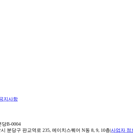
공지사항
당B-0004
 분당구 판교역로 235, 에이치스퀘어 N동 8, 9, 10층
|
사업자 정