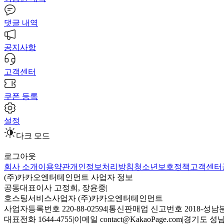
댓글 내역
공지사항
고객센터
쿠폰 등록
설정
다크 모드
로그아웃
회사 소개
이용약관
개인정보처리방침
청소년보호정책
고객센터
(주)카카오엔터테인먼트 사업자 정보
공동대표이사 고정희, 장윤중
|
호스팅서비스사업자 (주)카카오엔터테인먼트
사업자등록번호 220-88-02594
|
통신판매업 신고번호 2018-성남분
대표전화 1644-4755
|
이메일 contact@KakaoPage.com
|
경기도 성남시