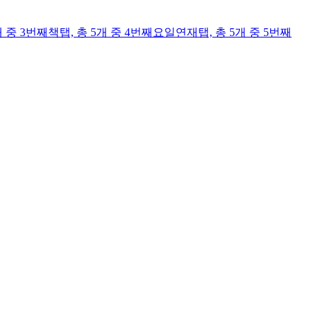
개 중 3번째
책
탭,
총 5개 중 4번째
요일연재
탭,
총 5개 중 5번째