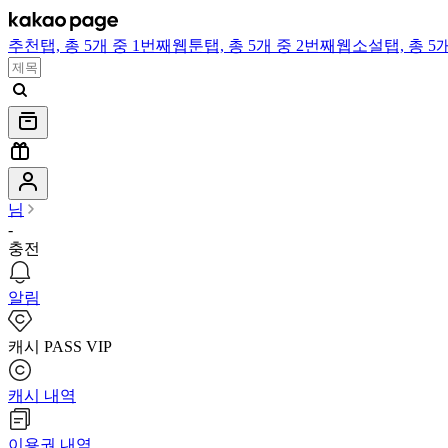
추천
탭,
총 5개 중 1번째
웹툰
탭,
총 5개 중 2번째
웹소설
탭,
총 5
님
-
충전
알림
캐시 PASS VIP
캐시 내역
이용권 내역