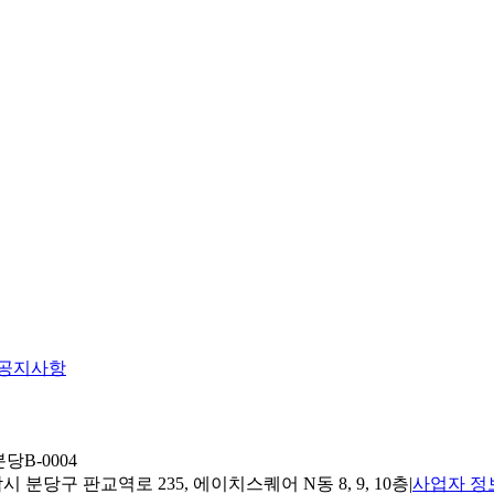
공지사항
당B-0004
 분당구 판교역로 235, 에이치스퀘어 N동 8, 9, 10층
|
사업자 정