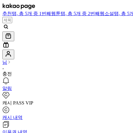
추천
탭,
총 5개 중 1번째
웹툰
탭,
총 5개 중 2번째
웹소설
탭,
총 5
님
-
충전
알림
캐시 PASS VIP
캐시 내역
이용권 내역