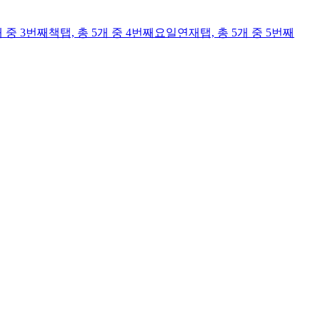
개 중 3번째
책
탭,
총 5개 중 4번째
요일연재
탭,
총 5개 중 5번째