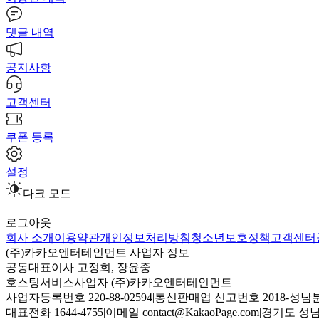
댓글 내역
공지사항
고객센터
쿠폰 등록
설정
다크 모드
로그아웃
회사 소개
이용약관
개인정보처리방침
청소년보호정책
고객센터
(주)카카오엔터테인먼트 사업자 정보
공동대표이사 고정희, 장윤중
|
호스팅서비스사업자 (주)카카오엔터테인먼트
사업자등록번호 220-88-02594
|
통신판매업 신고번호 2018-성남분
대표전화 1644-4755
|
이메일 contact@KakaoPage.com
|
경기도 성남시