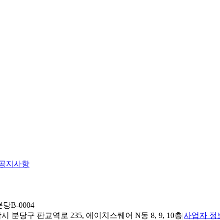
공지사항
당B-0004
 분당구 판교역로 235, 에이치스퀘어 N동 8, 9, 10층
|
사업자 정