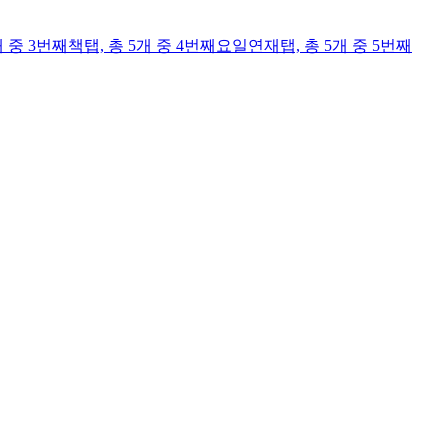
개 중 3번째
책
탭,
총 5개 중 4번째
요일연재
탭,
총 5개 중 5번째