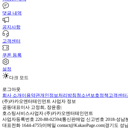
댓글 내역
공지사항
고객센터
쿠폰 등록
설정
다크 모드
로그아웃
회사 소개
이용약관
개인정보처리방침
청소년보호정책
고객센터
(주)카카오엔터테인먼트 사업자 정보
공동대표이사 고정희, 장윤중
|
호스팅서비스사업자 (주)카카오엔터테인먼트
사업자등록번호 220-88-02594
|
통신판매업 신고번호 2018-성남분
대표전화 1644-4755
|
이메일 contact@KakaoPage.com
|
경기도 성남시