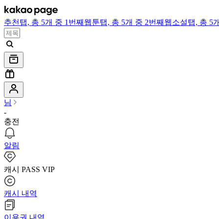
추천
탭,
총 5개 중 1번째
웹툰
탭,
총 5개 중 2번째
웹소설
탭,
총 5
님
-
충전
알림
캐시 PASS VIP
캐시 내역
이용권 내역