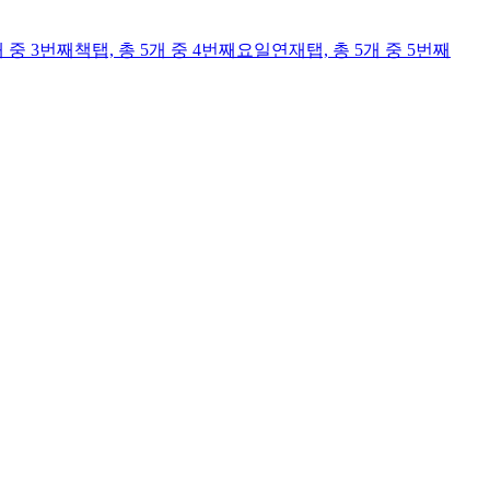
개 중 3번째
책
탭,
총 5개 중 4번째
요일연재
탭,
총 5개 중 5번째