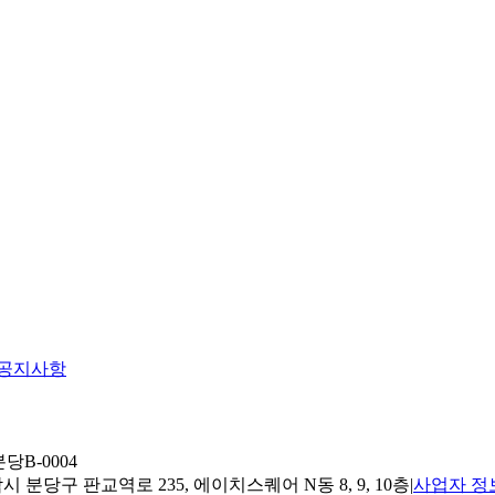
공지사항
당B-0004
 분당구 판교역로 235, 에이치스퀘어 N동 8, 9, 10층
|
사업자 정