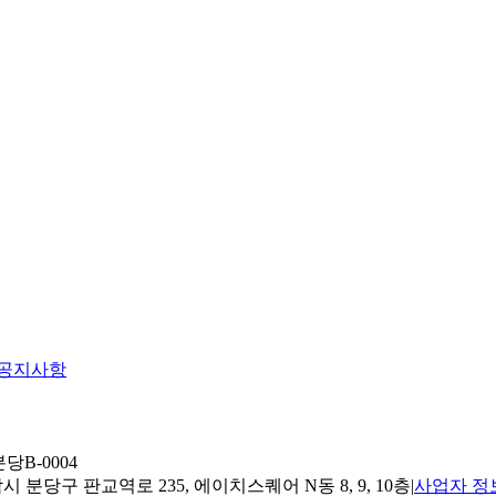
공지사항
당B-0004
 분당구 판교역로 235, 에이치스퀘어 N동 8, 9, 10층
|
사업자 정