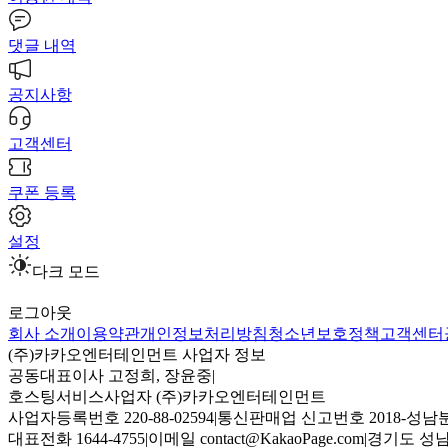
댓글 내역
공지사항
고객센터
쿠폰 등록
설정
다크 모드
로그아웃
회사 소개
이용약관
개인정보처리방침
청소년보호정책
고객센터
(주)카카오엔터테인먼트 사업자 정보
공동대표이사 고정희, 장윤중
|
호스팅서비스사업자 (주)카카오엔터테인먼트
사업자등록번호 220-88-02594
|
통신판매업 신고번호 2018-성남분
대표전화 1644-4755
|
이메일 contact@KakaoPage.com
|
경기도 성남시