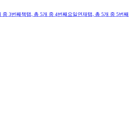
개 중 3번째
책
탭,
총 5개 중 4번째
요일연재
탭,
총 5개 중 5번째