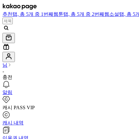
추천
탭,
총 5개 중 1번째
웹툰
탭,
총 5개 중 2번째
웹소설
탭,
총 5
님
-
충전
알림
캐시 PASS VIP
캐시 내역
이용권 내역