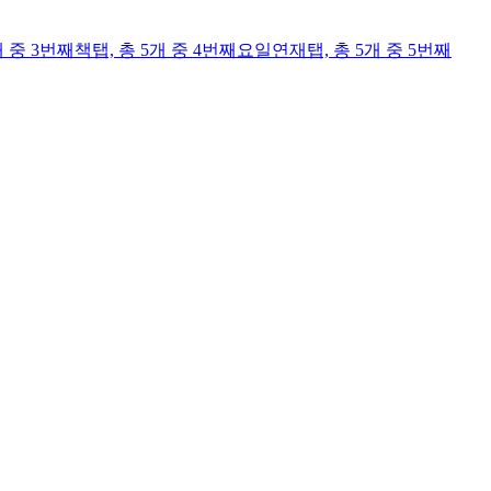
개 중 3번째
책
탭,
총 5개 중 4번째
요일연재
탭,
총 5개 중 5번째