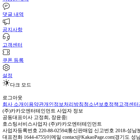
댓글 내역
공지사항
고객센터
쿠폰 등록
설정
다크 모드
로그아웃
회사 소개
이용약관
개인정보처리방침
청소년보호정책
고객센터
(주)카카오엔터테인먼트 사업자 정보
공동대표이사 고정희, 장윤중
|
호스팅서비스사업자 (주)카카오엔터테인먼트
사업자등록번호 220-88-02594
|
통신판매업 신고번호 2018-성남분
대표전화 1644-4755
|
이메일 contact@KakaoPage.com
|
경기도 성남시