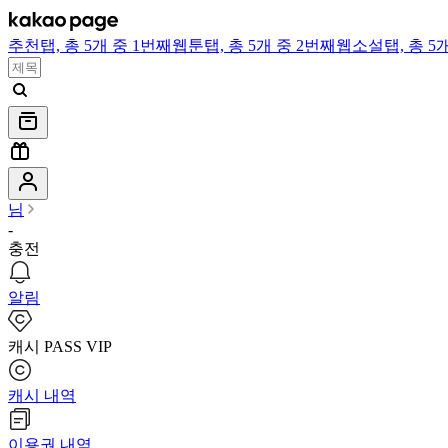
추천
탭,
총 5개 중 1번째
웹툰
탭,
총 5개 중 2번째
웹소설
탭,
총 5
님
-
충전
알림
캐시 PASS VIP
캐시 내역
이용권 내역