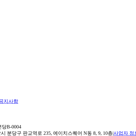
공지사항
당B-0004
 분당구 판교역로 235, 에이치스퀘어 N동 8, 9, 10층
|
사업자 정