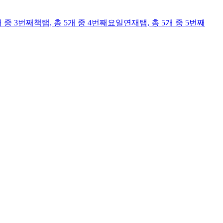
개 중 3번째
책
탭,
총 5개 중 4번째
요일연재
탭,
총 5개 중 5번째