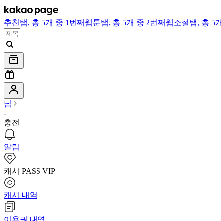
추천
탭,
총 5개 중 1번째
웹툰
탭,
총 5개 중 2번째
웹소설
탭,
총 5
님
-
충전
알림
캐시 PASS VIP
캐시 내역
이용권 내역