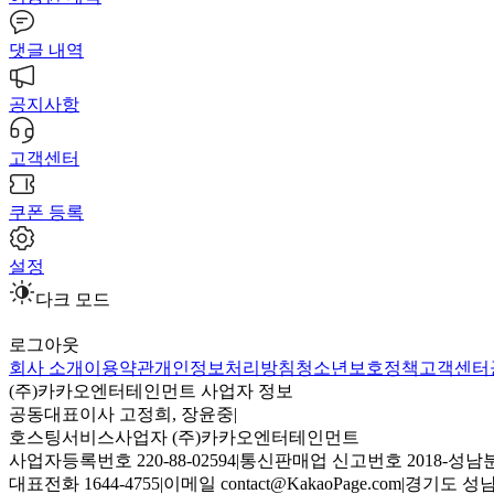
댓글 내역
공지사항
고객센터
쿠폰 등록
설정
다크 모드
로그아웃
회사 소개
이용약관
개인정보처리방침
청소년보호정책
고객센터
(주)카카오엔터테인먼트 사업자 정보
공동대표이사 고정희, 장윤중
|
호스팅서비스사업자 (주)카카오엔터테인먼트
사업자등록번호 220-88-02594
|
통신판매업 신고번호 2018-성남분
대표전화 1644-4755
|
이메일 contact@KakaoPage.com
|
경기도 성남시