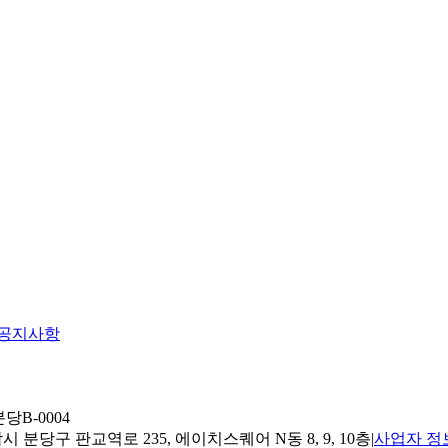
공지사항
당B-0004
 분당구 판교역로 235, 에이치스퀘어 N동 8, 9, 10층
|
사업자 정