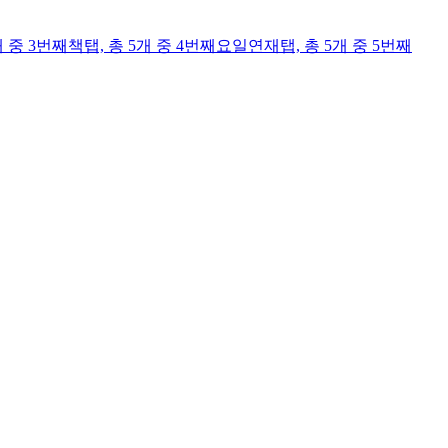
개 중 3번째
책
탭,
총 5개 중 4번째
요일연재
탭,
총 5개 중 5번째