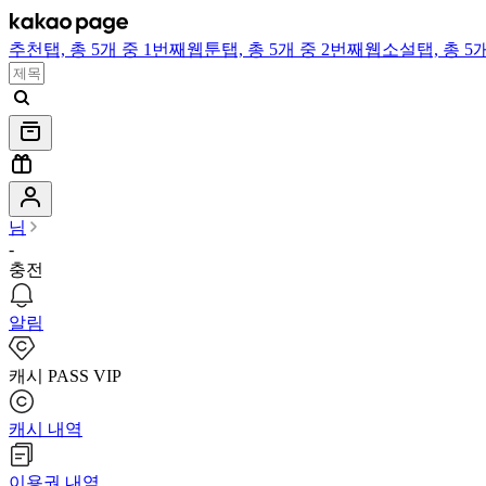
추천
탭,
총 5개 중 1번째
웹툰
탭,
총 5개 중 2번째
웹소설
탭,
총 5
님
-
충전
알림
캐시 PASS VIP
캐시 내역
이용권 내역