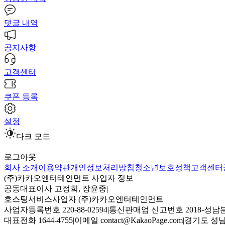
댓글 내역
공지사항
고객센터
쿠폰 등록
설정
다크 모드
로그아웃
회사 소개
이용약관
개인정보처리방침
청소년보호정책
고객센터
(주)카카오엔터테인먼트 사업자 정보
공동대표이사 고정희, 장윤중
|
호스팅서비스사업자 (주)카카오엔터테인먼트
사업자등록번호 220-88-02594
|
통신판매업 신고번호 2018-성남분
대표전화 1644-4755
|
이메일 contact@KakaoPage.com
|
경기도 성남시