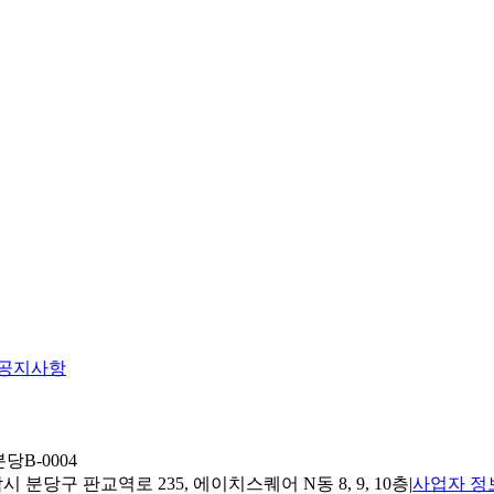
공지사항
당B-0004
 분당구 판교역로 235, 에이치스퀘어 N동 8, 9, 10층
|
사업자 정