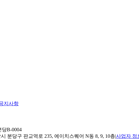
공지사항
당B-0004
 분당구 판교역로 235, 에이치스퀘어 N동 8, 9, 10층
|
사업자 정