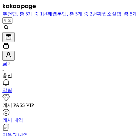
추천
탭,
총 5개 중 1번째
웹툰
탭,
총 5개 중 2번째
웹소설
탭,
총 5
님
-
충전
알림
캐시 PASS VIP
캐시 내역
이용권 내역