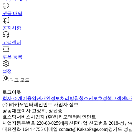
댓글 내역
공지사항
고객센터
쿠폰 등록
설정
다크 모드
로그아웃
회사 소개
이용약관
개인정보처리방침
청소년보호정책
고객센터
(주)카카오엔터테인먼트 사업자 정보
공동대표이사 고정희, 장윤중
|
호스팅서비스사업자 (주)카카오엔터테인먼트
사업자등록번호 220-88-02594
|
통신판매업 신고번호 2018-성남분
대표전화 1644-4755
|
이메일 contact@KakaoPage.com
|
경기도 성남시