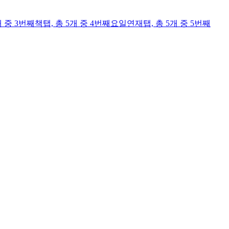
개 중 3번째
책
탭,
총 5개 중 4번째
요일연재
탭,
총 5개 중 5번째