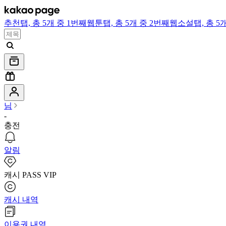
추천
탭,
총 5개 중 1번째
웹툰
탭,
총 5개 중 2번째
웹소설
탭,
총 5
님
-
충전
알림
캐시 PASS VIP
캐시 내역
이용권 내역