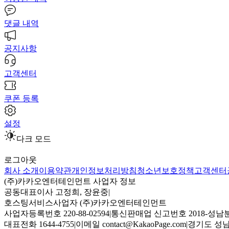
댓글 내역
공지사항
고객센터
쿠폰 등록
설정
다크 모드
로그아웃
회사 소개
이용약관
개인정보처리방침
청소년보호정책
고객센터
(주)카카오엔터테인먼트 사업자 정보
공동대표이사 고정희, 장윤중
|
호스팅서비스사업자 (주)카카오엔터테인먼트
사업자등록번호 220-88-02594
|
통신판매업 신고번호 2018-성남분
대표전화 1644-4755
|
이메일 contact@KakaoPage.com
|
경기도 성남시