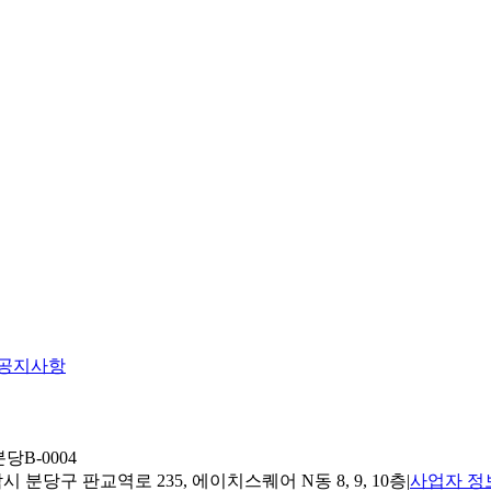
공지사항
당B-0004
 분당구 판교역로 235, 에이치스퀘어 N동 8, 9, 10층
|
사업자 정