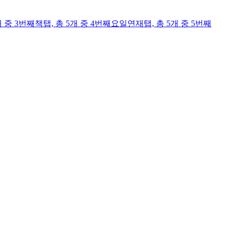
개 중 3번째
책
탭,
총 5개 중 4번째
요일연재
탭,
총 5개 중 5번째