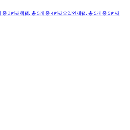
개 중 3번째
책
탭,
총 5개 중 4번째
요일연재
탭,
총 5개 중 5번째