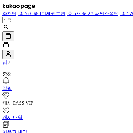
추천
탭,
총 5개 중 1번째
웹툰
탭,
총 5개 중 2번째
웹소설
탭,
총 5
님
-
충전
알림
캐시 PASS VIP
캐시 내역
이용권 내역