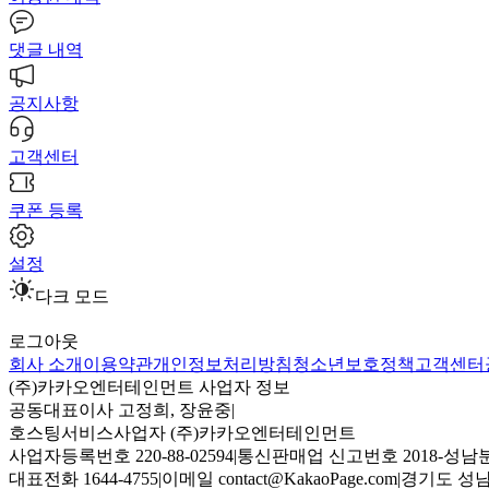
댓글 내역
공지사항
고객센터
쿠폰 등록
설정
다크 모드
로그아웃
회사 소개
이용약관
개인정보처리방침
청소년보호정책
고객센터
(주)카카오엔터테인먼트 사업자 정보
공동대표이사 고정희, 장윤중
|
호스팅서비스사업자 (주)카카오엔터테인먼트
사업자등록번호 220-88-02594
|
통신판매업 신고번호 2018-성남분
대표전화 1644-4755
|
이메일 contact@KakaoPage.com
|
경기도 성남시