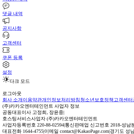
댓글 내역
공지사항
고객센터
쿠폰 등록
설정
다크 모드
로그아웃
회사 소개
이용약관
개인정보처리방침
청소년보호정책
고객센터
(주)카카오엔터테인먼트 사업자 정보
공동대표이사 고정희, 장윤중
|
호스팅서비스사업자 (주)카카오엔터테인먼트
사업자등록번호 220-88-02594
|
통신판매업 신고번호 2018-성남분
대표전화 1644-4755
|
이메일 contact@KakaoPage.com
|
경기도 성남시