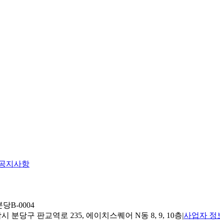
공지사항
당B-0004
 분당구 판교역로 235, 에이치스퀘어 N동 8, 9, 10층
|
사업자 정