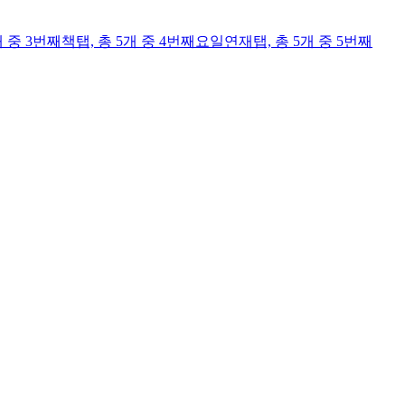
개 중 3번째
책
탭,
총 5개 중 4번째
요일연재
탭,
총 5개 중 5번째