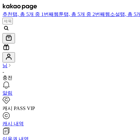
추천
탭,
총 5개 중 1번째
웹툰
탭,
총 5개 중 2번째
웹소설
탭,
총 5
님
-
충전
알림
캐시 PASS VIP
캐시 내역
이용권 내역