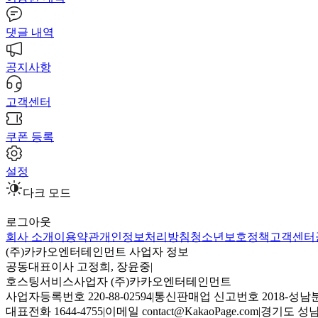
댓글 내역
공지사항
고객센터
쿠폰 등록
설정
다크 모드
로그아웃
회사 소개
이용약관
개인정보처리방침
청소년보호정책
고객센터
(주)카카오엔터테인먼트 사업자 정보
공동대표이사 고정희, 장윤중
|
호스팅서비스사업자 (주)카카오엔터테인먼트
사업자등록번호 220-88-02594
|
통신판매업 신고번호 2018-성남분
대표전화 1644-4755
|
이메일 contact@KakaoPage.com
|
경기도 성남시