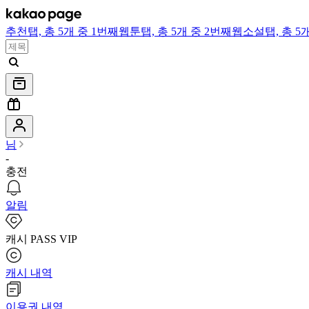
추천
탭,
총 5개 중 1번째
웹툰
탭,
총 5개 중 2번째
웹소설
탭,
총 5
님
-
충전
알림
캐시 PASS VIP
캐시 내역
이용권 내역