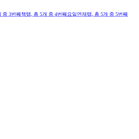
개 중 3번째
책
탭,
총 5개 중 4번째
요일연재
탭,
총 5개 중 5번째