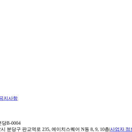
공지사항
당B-0004
 분당구 판교역로 235, 에이치스퀘어 N동 8, 9, 10층
|
사업자 정