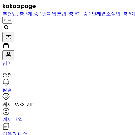
추천
탭,
총 5개 중 1번째
웹툰
탭,
총 5개 중 2번째
웹소설
탭,
총 5
님
-
충전
알림
캐시 PASS VIP
캐시 내역
이용권 내역