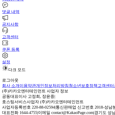
댓글 내역
공지사항
고객센터
쿠폰 등록
설정
다크 모드
로그아웃
회사 소개
이용약관
개인정보처리방침
청소년보호정책
고객센터
(주)카카오엔터테인먼트 사업자 정보
공동대표이사 고정희, 장윤중
|
호스팅서비스사업자 (주)카카오엔터테인먼트
사업자등록번호 220-88-02594
|
통신판매업 신고번호 2018-성남분
대표전화 1644-4755
|
이메일 contact@KakaoPage.com
|
경기도 성남시