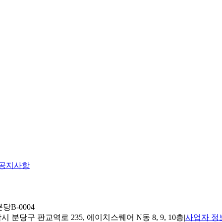
공지사항
당B-0004
 분당구 판교역로 235, 에이치스퀘어 N동 8, 9, 10층
|
사업자 정