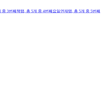
개 중 3번째
책
탭,
총 5개 중 4번째
요일연재
탭,
총 5개 중 5번째