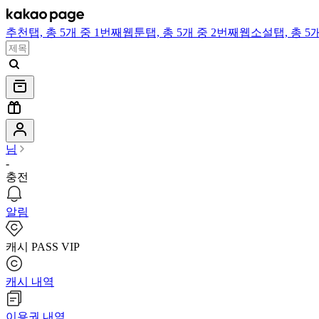
추천
탭,
총 5개 중 1번째
웹툰
탭,
총 5개 중 2번째
웹소설
탭,
총 5
님
-
충전
알림
캐시 PASS VIP
캐시 내역
이용권 내역