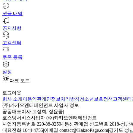
댓글 내역
공지사항
고객센터
쿠폰 등록
설정
다크 모드
로그아웃
회사 소개
이용약관
개인정보처리방침
청소년보호정책
고객센터
(주)카카오엔터테인먼트 사업자 정보
공동대표이사 고정희, 장윤중
|
호스팅서비스사업자 (주)카카오엔터테인먼트
사업자등록번호 220-88-02594
|
통신판매업 신고번호 2018-성남분
대표전화 1644-4755
|
이메일 contact@KakaoPage.com
|
경기도 성남시