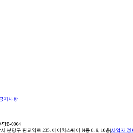
공지사항
당B-0004
 분당구 판교역로 235, 에이치스퀘어 N동 8, 9, 10층
|
사업자 정