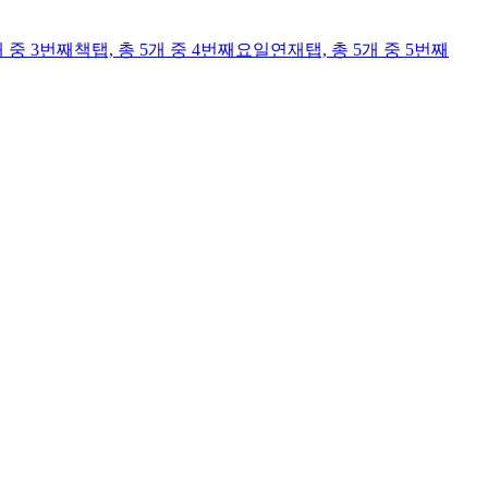
개 중 3번째
책
탭,
총 5개 중 4번째
요일연재
탭,
총 5개 중 5번째