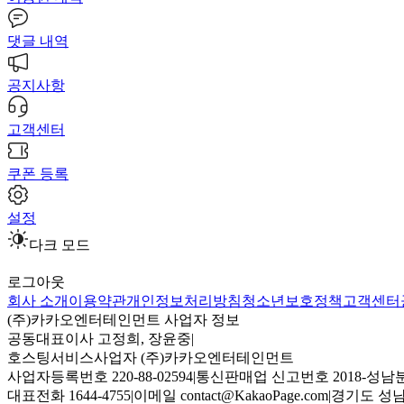
댓글 내역
공지사항
고객센터
쿠폰 등록
설정
다크 모드
로그아웃
회사 소개
이용약관
개인정보처리방침
청소년보호정책
고객센터
(주)카카오엔터테인먼트 사업자 정보
공동대표이사 고정희, 장윤중
|
호스팅서비스사업자 (주)카카오엔터테인먼트
사업자등록번호 220-88-02594
|
통신판매업 신고번호 2018-성남분
대표전화 1644-4755
|
이메일 contact@KakaoPage.com
|
경기도 성남시