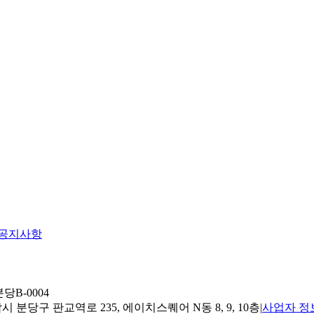
공지사항
당B-0004
 분당구 판교역로 235, 에이치스퀘어 N동 8, 9, 10층
|
사업자 정