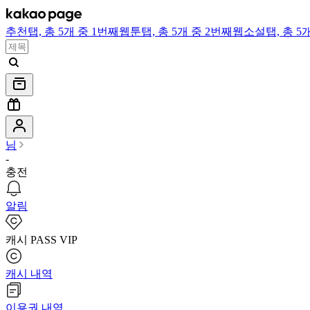
추천
탭,
총 5개 중 1번째
웹툰
탭,
총 5개 중 2번째
웹소설
탭,
총 5
님
-
충전
알림
캐시 PASS VIP
캐시 내역
이용권 내역