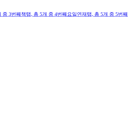
개 중 3번째
책
탭,
총 5개 중 4번째
요일연재
탭,
총 5개 중 5번째