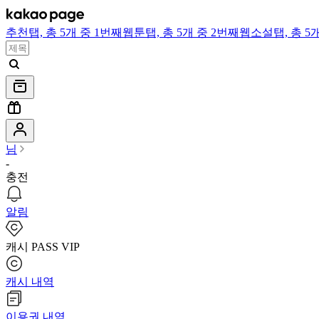
추천
탭,
총 5개 중 1번째
웹툰
탭,
총 5개 중 2번째
웹소설
탭,
총 5
님
-
충전
알림
캐시 PASS VIP
캐시 내역
이용권 내역