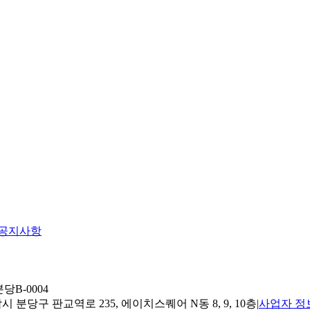
공지사항
당B-0004
 분당구 판교역로 235, 에이치스퀘어 N동 8, 9, 10층
|
사업자 정