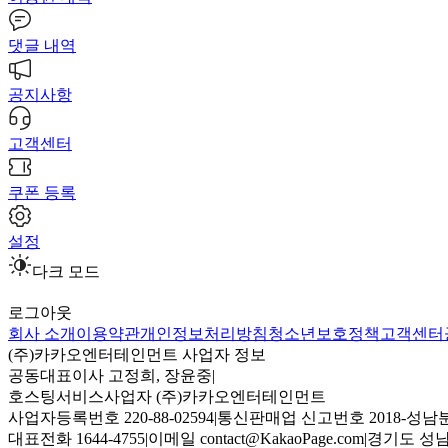
댓글 내역
공지사항
고객센터
쿠폰 등록
설정
다크 모드
로그아웃
회사 소개
이용약관
개인정보처리방침
청소년보호정책
고객센터
(주)카카오엔터테인먼트 사업자 정보
공동대표이사 고정희, 장윤중
|
호스팅서비스사업자 (주)카카오엔터테인먼트
사업자등록번호 220-88-02594
|
통신판매업 신고번호 2018-성남분
대표전화 1644-4755
|
이메일 contact@KakaoPage.com
|
경기도 성남시