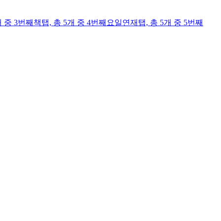
개 중 3번째
책
탭,
총 5개 중 4번째
요일연재
탭,
총 5개 중 5번째