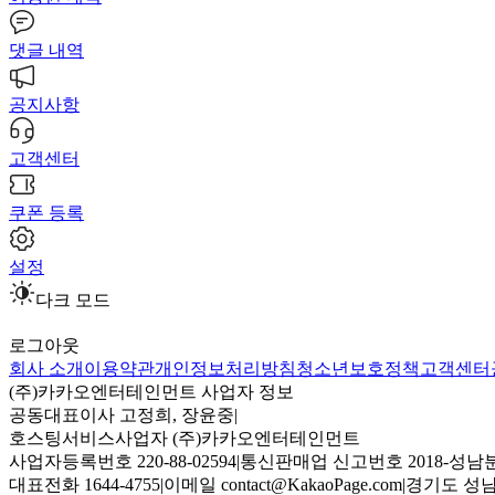
댓글 내역
공지사항
고객센터
쿠폰 등록
설정
다크 모드
로그아웃
회사 소개
이용약관
개인정보처리방침
청소년보호정책
고객센터
(주)카카오엔터테인먼트 사업자 정보
공동대표이사 고정희, 장윤중
|
호스팅서비스사업자 (주)카카오엔터테인먼트
사업자등록번호 220-88-02594
|
통신판매업 신고번호 2018-성남분
대표전화 1644-4755
|
이메일 contact@KakaoPage.com
|
경기도 성남시