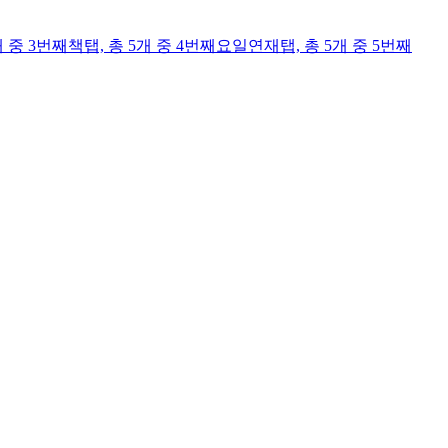
개 중 3번째
책
탭,
총 5개 중 4번째
요일연재
탭,
총 5개 중 5번째