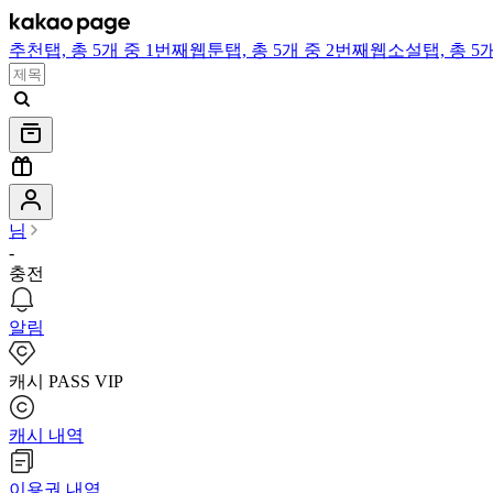
추천
탭,
총 5개 중 1번째
웹툰
탭,
총 5개 중 2번째
웹소설
탭,
총 5
님
-
충전
알림
캐시 PASS VIP
캐시 내역
이용권 내역