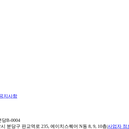
공지사항
당B-0004
 분당구 판교역로 235, 에이치스퀘어 N동 8, 9, 10층
|
사업자 정