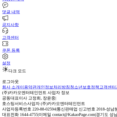
댓글 내역
공지사항
고객센터
쿠폰 등록
설정
다크 모드
로그아웃
회사 소개
이용약관
개인정보처리방침
청소년보호정책
고객센터
(주)카카오엔터테인먼트 사업자 정보
공동대표이사 고정희, 장윤중
|
호스팅서비스사업자 (주)카카오엔터테인먼트
사업자등록번호 220-88-02594
|
통신판매업 신고번호 2018-성남분
대표전화 1644-4755
|
이메일 contact@KakaoPage.com
|
경기도 성남시