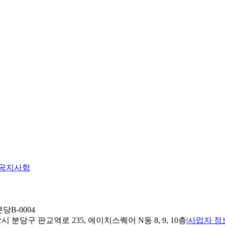
공지사항
당B-0004
 분당구 판교역로 235, 에이치스퀘어 N동 8, 9, 10층
|
사업자 정