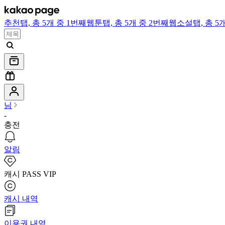
추천
탭,
총 5개 중 1번째
웹툰
탭,
총 5개 중 2번째
웹소설
탭,
총 5
님
-
충전
알림
캐시 PASS VIP
캐시 내역
이용권 내역