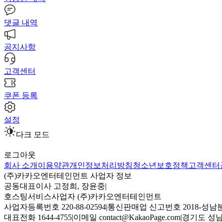
댓글 내역
공지사항
고객센터
쿠폰 등록
설정
다크 모드
로그아웃
회사 소개
이용약관
개인정보처리방침
청소년보호정책
고객센터
(주)카카오엔터테인먼트 사업자 정보
공동대표이사 고정희, 장윤중
|
호스팅서비스사업자 (주)카카오엔터테인먼트
사업자등록번호 220-88-02594
|
통신판매업 신고번호 2018-성남분
대표전화 1644-4755
|
이메일 contact@KakaoPage.com
|
경기도 성남시