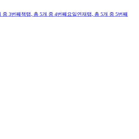
개 중 3번째
책
탭,
총 5개 중 4번째
요일연재
탭,
총 5개 중 5번째