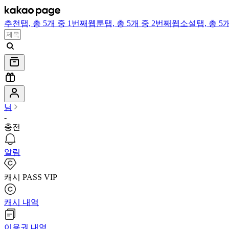
추천
탭,
총 5개 중 1번째
웹툰
탭,
총 5개 중 2번째
웹소설
탭,
총 5
님
-
충전
알림
캐시 PASS VIP
캐시 내역
이용권 내역