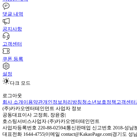
댓글 내역
공지사항
고객센터
쿠폰 등록
설정
다크 모드
로그아웃
회사 소개
이용약관
개인정보처리방침
청소년보호정책
고객센터
(주)카카오엔터테인먼트 사업자 정보
공동대표이사 고정희, 장윤중
|
호스팅서비스사업자 (주)카카오엔터테인먼트
사업자등록번호 220-88-02594
|
통신판매업 신고번호 2018-성남분
대표전화 1644-4755
|
이메일 contact@KakaoPage.com
|
경기도 성남시