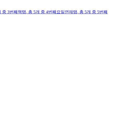
개 중 3번째
책
탭,
총 5개 중 4번째
요일연재
탭,
총 5개 중 5번째