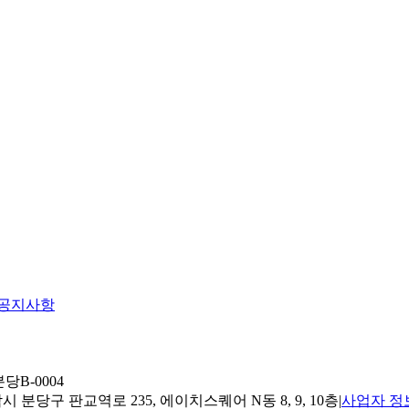
공지사항
당B-0004
 분당구 판교역로 235, 에이치스퀘어 N동 8, 9, 10층
|
사업자 정