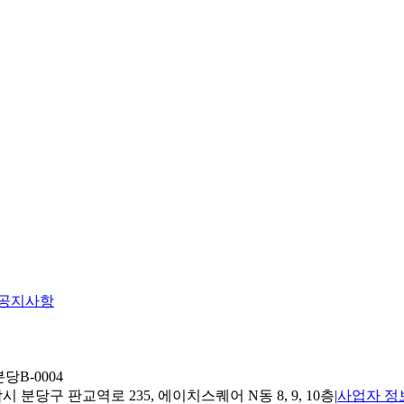
공지사항
당B-0004
 분당구 판교역로 235, 에이치스퀘어 N동 8, 9, 10층
|
사업자 정