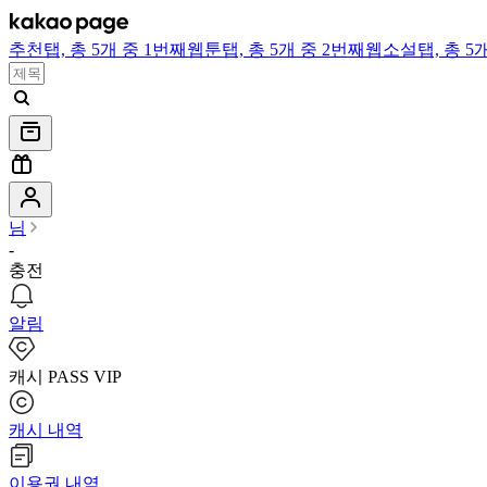
추천
탭,
총 5개 중 1번째
웹툰
탭,
총 5개 중 2번째
웹소설
탭,
총 5
님
-
충전
알림
캐시 PASS VIP
캐시 내역
이용권 내역