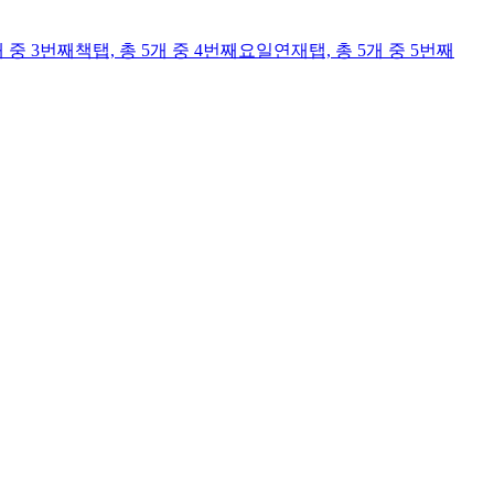
개 중 3번째
책
탭,
총 5개 중 4번째
요일연재
탭,
총 5개 중 5번째