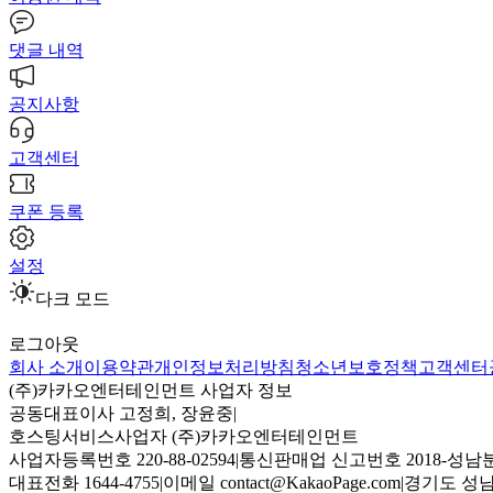
댓글 내역
공지사항
고객센터
쿠폰 등록
설정
다크 모드
로그아웃
회사 소개
이용약관
개인정보처리방침
청소년보호정책
고객센터
(주)카카오엔터테인먼트 사업자 정보
공동대표이사 고정희, 장윤중
|
호스팅서비스사업자 (주)카카오엔터테인먼트
사업자등록번호 220-88-02594
|
통신판매업 신고번호 2018-성남분
대표전화 1644-4755
|
이메일 contact@KakaoPage.com
|
경기도 성남시