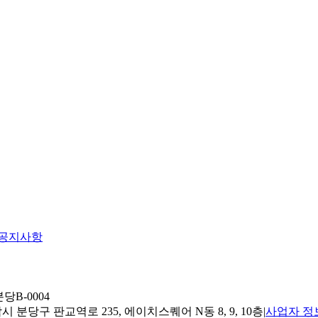
공지사항
당B-0004
 분당구 판교역로 235, 에이치스퀘어 N동 8, 9, 10층
|
사업자 정