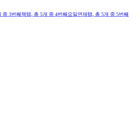
개 중 3번째
책
탭,
총 5개 중 4번째
요일연재
탭,
총 5개 중 5번째