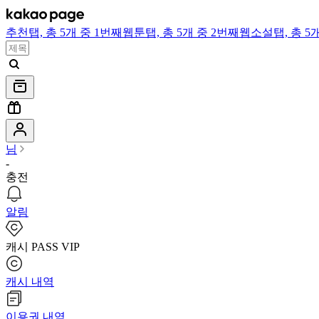
추천
탭,
총 5개 중 1번째
웹툰
탭,
총 5개 중 2번째
웹소설
탭,
총 5
님
-
충전
알림
캐시 PASS VIP
캐시 내역
이용권 내역