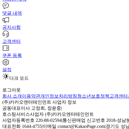
댓글 내역
공지사항
고객센터
쿠폰 등록
설정
다크 모드
로그아웃
회사 소개
이용약관
개인정보처리방침
청소년보호정책
고객센터
(주)카카오엔터테인먼트 사업자 정보
공동대표이사 고정희, 장윤중
|
호스팅서비스사업자 (주)카카오엔터테인먼트
사업자등록번호 220-88-02594
|
통신판매업 신고번호 2018-성남분
대표전화 1644-4755
|
이메일 contact@KakaoPage.com
|
경기도 성남시