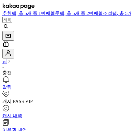
추천
탭,
총 5개 중 1번째
웹툰
탭,
총 5개 중 2번째
웹소설
탭,
총 5
님
-
충전
알림
캐시 PASS VIP
캐시 내역
이용권 내역