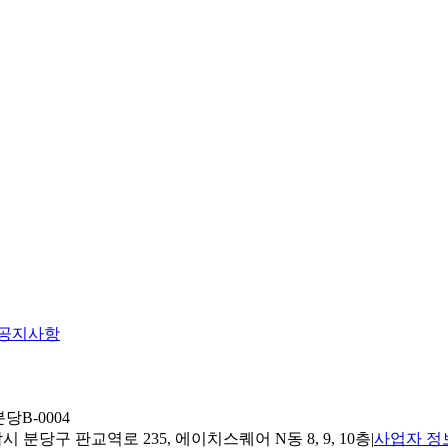
공지사항
당B-0004
 분당구 판교역로 235, 에이치스퀘어 N동 8, 9, 10층
|
사업자 정