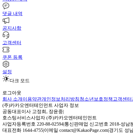
댓글 내역
공지사항
고객센터
쿠폰 등록
설정
다크 모드
로그아웃
회사 소개
이용약관
개인정보처리방침
청소년보호정책
고객센터
(주)카카오엔터테인먼트 사업자 정보
공동대표이사 고정희, 장윤중
|
호스팅서비스사업자 (주)카카오엔터테인먼트
사업자등록번호 220-88-02594
|
통신판매업 신고번호 2018-성남분
대표전화 1644-4755
|
이메일 contact@KakaoPage.com
|
경기도 성남시