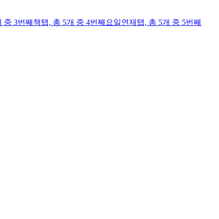
개 중 3번째
책
탭,
총 5개 중 4번째
요일연재
탭,
총 5개 중 5번째