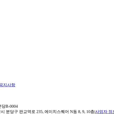
공지사항
당B-0004
 분당구 판교역로 235, 에이치스퀘어 N동 8, 9, 10층
|
사업자 정