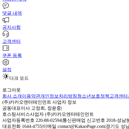
댓글 내역
공지사항
고객센터
쿠폰 등록
설정
다크 모드
로그아웃
회사 소개
이용약관
개인정보처리방침
청소년보호정책
고객센터
(주)카카오엔터테인먼트 사업자 정보
공동대표이사 고정희, 장윤중
|
호스팅서비스사업자 (주)카카오엔터테인먼트
사업자등록번호 220-88-02594
|
통신판매업 신고번호 2018-성남분
대표전화 1644-4755
|
이메일 contact@KakaoPage.com
|
경기도 성남시