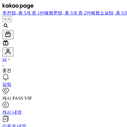
추천
탭,
총 5개 중 1번째
웹툰
탭,
총 5개 중 2번째
웹소설
탭,
총 5
님
-
충전
알림
캐시 PASS VIP
캐시 내역
이용권 내역