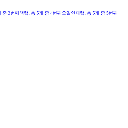
개 중 3번째
책
탭,
총 5개 중 4번째
요일연재
탭,
총 5개 중 5번째