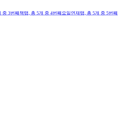
개 중 3번째
책
탭,
총 5개 중 4번째
요일연재
탭,
총 5개 중 5번째