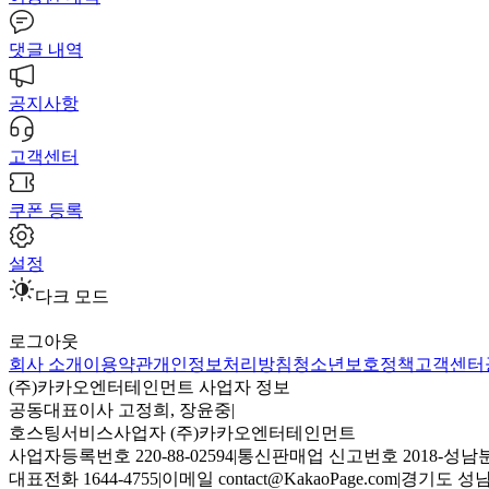
댓글 내역
공지사항
고객센터
쿠폰 등록
설정
다크 모드
로그아웃
회사 소개
이용약관
개인정보처리방침
청소년보호정책
고객센터
(주)카카오엔터테인먼트 사업자 정보
공동대표이사 고정희, 장윤중
|
호스팅서비스사업자 (주)카카오엔터테인먼트
사업자등록번호 220-88-02594
|
통신판매업 신고번호 2018-성남분
대표전화 1644-4755
|
이메일 contact@KakaoPage.com
|
경기도 성남시