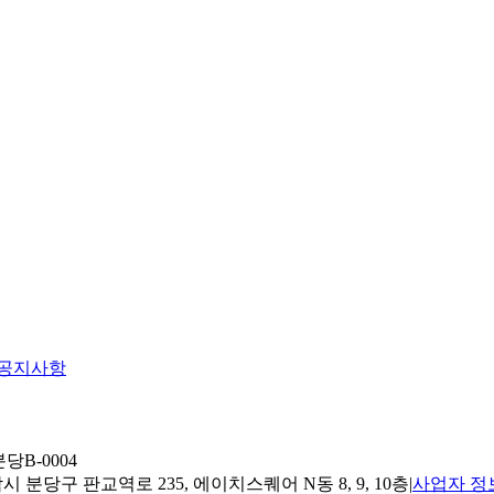
공지사항
당B-0004
 분당구 판교역로 235, 에이치스퀘어 N동 8, 9, 10층
|
사업자 정