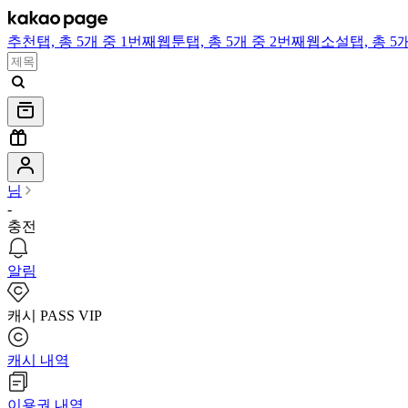
추천
탭,
총 5개 중 1번째
웹툰
탭,
총 5개 중 2번째
웹소설
탭,
총 5
님
-
충전
알림
캐시 PASS VIP
캐시 내역
이용권 내역