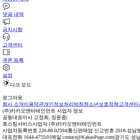
댓글 내역
공지사항
고객센터
쿠폰 등록
설정
다크 모드
로그아웃
회사 소개
이용약관
개인정보처리방침
청소년보호정책
고객센터
(주)카카오엔터테인먼트 사업자 정보
공동대표이사 고정희, 장윤중
|
호스팅서비스사업자 (주)카카오엔터테인먼트
사업자등록번호 220-88-02594
|
통신판매업 신고번호 2018-성남분
대표전화 1644-4755
|
이메일 contact@KakaoPage.com
|
경기도 성남시