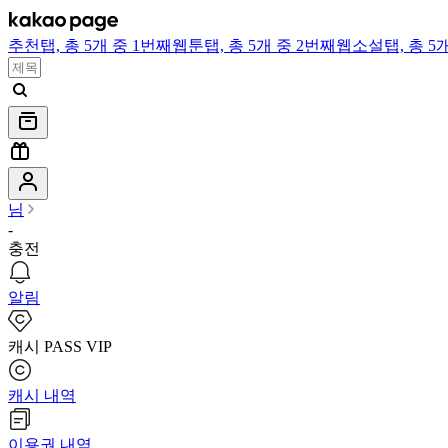
추천
탭,
총 5개 중 1번째
웹툰
탭,
총 5개 중 2번째
웹소설
탭,
총 5
님
-
충전
알림
캐시 PASS VIP
캐시 내역
이용권 내역