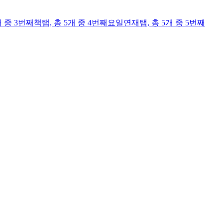
개 중 3번째
책
탭,
총 5개 중 4번째
요일연재
탭,
총 5개 중 5번째