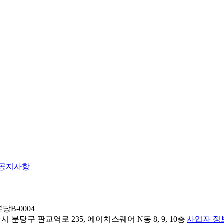
공지사항
당B-0004
 분당구 판교역로 235, 에이치스퀘어 N동 8, 9, 10층
|
사업자 정