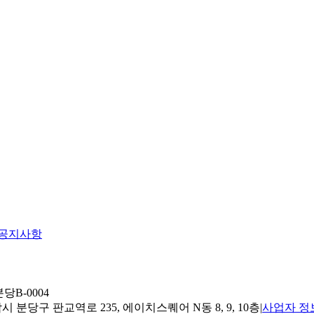
공지사항
당B-0004
 분당구 판교역로 235, 에이치스퀘어 N동 8, 9, 10층
|
사업자 정