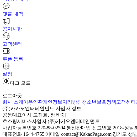
댓글 내역
공지사항
고객센터
쿠폰 등록
설정
다크 모드
로그아웃
회사 소개
이용약관
개인정보처리방침
청소년보호정책
고객센터
(주)카카오엔터테인먼트 사업자 정보
공동대표이사 고정희, 장윤중
|
호스팅서비스사업자 (주)카카오엔터테인먼트
사업자등록번호 220-88-02594
|
통신판매업 신고번호 2018-성남분
대표전화 1644-4755
|
이메일 contact@KakaoPage.com
|
경기도 성남시