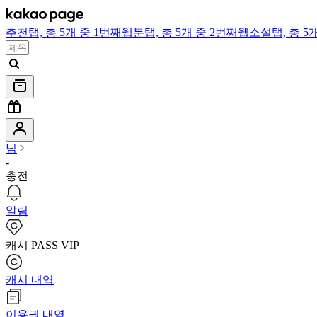
추천
탭,
총 5개 중 1번째
웹툰
탭,
총 5개 중 2번째
웹소설
탭,
총 5
님
-
충전
알림
캐시 PASS VIP
캐시 내역
이용권 내역