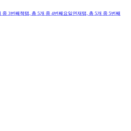
개 중 3번째
책
탭,
총 5개 중 4번째
요일연재
탭,
총 5개 중 5번째